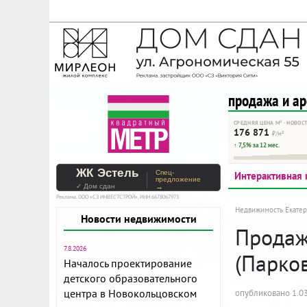
На Метре реклама - тольк
Помогайте независимому ре
продажа и а
СРЕДНЯЯ ЦЕНА М² · НОВОС
176 871
₽/м²
↑ 7,5% за 12 мес.
ЖК Эстель
Спец-
Интерактивная 
предложение
✓ Дом сдан
→
Реклама. ООО «СЗ ИНВЕСТСТРОЙ», ИНН 6678067973
Недвижимость Екатер
Новости недвижимости
Продажа
7.8.2026
(Парко
Началось проектирование
детского образовательного
центра в Новокольцовском
опубликовано 1.03