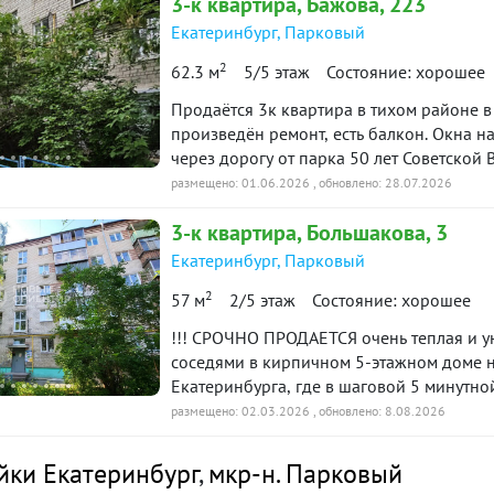
3-к
квартира
, Бажова, 223
12 марта 2026
таж
в продаже
Екатеринбург
,
Парковый
65 300 ₽
й платёж
2
62.3 м
5/5 этаж
Состояние: хорошее
итетной формуле и является ориентировочным. Точную ставку и условия уточняйте в 
Продаётся 3к квартира в тихом районе в
произведён ремонт, есть балкон. Окна 
чepeз дopогу от парка 50 лет Coветской В
остановки общественного транспорта- всё
размещено: 01.06.2026
, обновлено: 28.07.2026
нашей базе: 3911
3-к
квартира
, Большакова, 3
Екатеринбург
,
Парковый
2
57 м
2/5 этаж
Состояние: хорошее
!!! СРОЧНО ПРОДАЕТСЯ очень теплая и у
соседями в кирпичном 5-этажном доме н
Екатеринбурга, где в шаговой 5 минутн
Маяковского. А двор летом утопает в зе
размещено: 02.03.2026
, обновлено: 8.08.2026
тихим, безопасным с обилием зеленых з
в непосредственной близости расположе
йки Екатеринбург
,
мкр-н. Парковый
поликлиника, больница, Мегамаркет, Ша