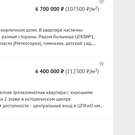
2
95500 ₽/м²
6 700 000 ₽
(107500 ₽/м
)
Сумма кредита 3 843 000 ₽
банке.
 кирпичном доме. В квартире частично
на разные стороны. Рядом больница ЦГКБ№1,
ласти (Мeтeогoркa), гимназия, детский сад,
 рядом, до центра 10 минут. ID объекта в
2
6 400 000 ₽
(112300 ₽/м
)
ютная трехкомнатная квартира с хорошими
a 2 этаже в историческом центре
ой доступности - центральный вход в ЦПКиО им
лени.Парковый район является престижным,
он и развитой инфраструктурой. Рядом с домом
ны магазины, школы, детские сады, аптеки,
рташский рынок, спорт школа Росток.Отличная