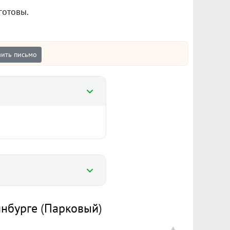
готовы.
ить письмо
%
Цена
инбурге
(
Парковый
)
%
6 100 000