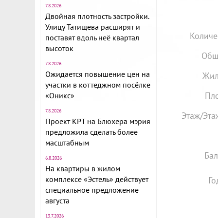
7.8.2026
Двойная плотность застройки.
Улицу Татищева расширят и
Количе
поставят вдоль неё квартал
высоток
Общ
7.8.2026
Ожидается повышение цен на
Жил
участки в коттеджном посёлке
Пло
«Оникс»
7.8.2026
Этаж/Эта
Проект КРТ на Блюхера мэрия
предложила сделать более
масштабным
Бал
6.8.2026
На квартиры в жилом
комплексе «Эстель» действует
Го
специальное предложение
августа
13.7.2026