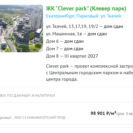
транспортная доступность: конечная тра
ЖК "Clever park" (Клевер парк)
маршрутами в разные районы города и э
Екатеринбург, Парковый: ул. Ткачей
установлена сигнализация ВОХР, выполн
техника. Для автовладельцев важным пр
ул. Ткачей, 13,17,19, 19/2 —
дом сдан
свободных парковочных мест в любое вр
ул. Машинная, 1в —
дом сдан
долгов и обременений. Возможны любые
Дом 6 —
дом сдан
на сделку! Звоните! ID объекта в нашей 
Дом 7 —
дом сдан
Дом 8 — III квартал
2027
Clever park – проект комплексной застр
с Центральным городским парком и набер
центра города.
ЙКИ ПО ДАННЫМ АНАЛИТИКИ
98 901 ₽/м²
срок: 3 кв
Парковый · ООО СЗ НИЖНЕИСЕТСКИЙ ПРУД