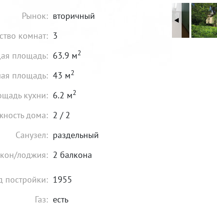
Рынок:
вторичный
ство комнат:
3
2
ая площадь:
63.9 м
2
ая площадь:
43 м
2
щадь кухни:
6.2 м
жность дома:
2 / 2
Санузел:
раздельный
кон/лоджия:
2 балкона
д постройки:
1955
Газ:
есть