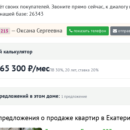
т своих покупателей. Звоните прямо сейчас, к диалогу 
 нашей базе: 26343
— Оксана Сергеевна
215
показать телефон
отправ
 калькулятор
 65 300 ₽/мес
ПВ 30%, 20 лет, ставка 20%
ртиры
Первоначальный взнос
₽
редложений в этом доме:
1 предложение
Ставка
вартира
Снято с публикации
Срок
предложения о продаже квартир в Екатер
лет
-к квартира · 63.9 м² · 2/2
90 дн.