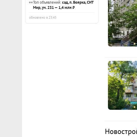
👀
Топ объявлений:
сад, п. Боярка, СНТ
э
Мир, уч. 231 — 1,4 млн ₽
Ежемесячны
обновлено в 23:45
Расчёт по анну
Новостро