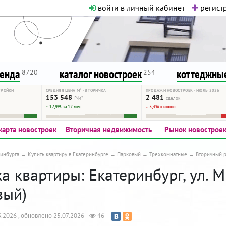
войти в личный кабинет
регистр
о нормальная. Никакого шок-конте
сурсу, как он помогает вам. Удач
ренда
каталог новостроек
коттеджные
8720
254
ТРОЙКИ
СРЕДНЯЯ ЦЕНА М² · ВТОРИЧКА
ПРОДАЖИ НОВОСТРОЕК · ИЮЛЬ 2026
153 548
2 481
₽/м²
сделок
↑ 17,9% за 12 мес.
↓ 5,3% к июню
карта новостроек
Вторичная недвижимость
Рынок новострое
инбурга
Купить квартиру в Екатеринбурге
Парковый
Трехкомнатные
Вторичный 
 квартиры: Екатеринбург, ул. 
вый)
.2026 , обновлено 25.07.2026
46