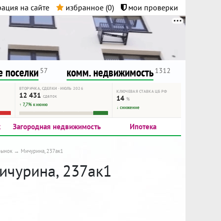
ация на сайте
избранное (
0
)
мои проверки
нта.
и!
 поселки
комм. недвижимость
57
1312
ВТОРИЧКА, СДЕЛКИ · ИЮЛЬ 2026
КЛЮЧЕВАЯ СТАВКА ЦБ РФ
12 431
сделок
14
%
↑ 7,7% к июню
↓ снижение
к
Загородная недвижимость
Ипотека
рынок
Мичурина, 237ак1
Мичурина, 237ак1