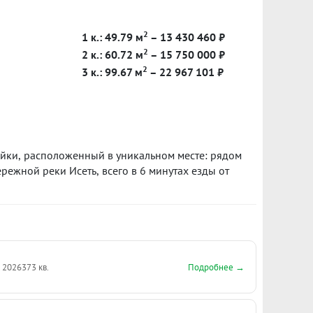
мваев, автобусов, маршрутные такси с прямыми
лектричкаКвартира готова к проживанию. В ней
2
1 к.: 49.79 м
– 13 430 460 ₽
ен косметический ремонт, остаются мебель и
2
еимуществом станет наличие во дворе
2 к.: 60.72 м
– 15 750 000 ₽
емя суток.Один взрослый собственник! Нет
2
3 к.: 99.67 м
– 22 967 101 ₽
 виды расчетов и разумный торг.Быстрый выход
базе: 12322
ойки, расположенный в уникальном месте: рядом
ежной реки Исеть, всего в 6 минутах езды от
Подробнее →
. 2026
373 кв.