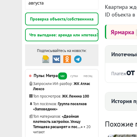
августа
Квартира ждё
ID объекта в
Проверка объекта/собственника
Ярмарка
Что выгоднее: аренда или ипотека?
Подписывайтесь на новости:
Ипотечный
от
Платёж
Пульс Метра
час
сутки
месяц
🤖
Запросили ИИ-разбор:
ЖК Атлас
Стоимость ква
Люксо
🏢
Топ просмотров:
ЖК Ленина 100
История п
🌲
Топ посёлков:
Группа поселков
«Заповедник»
Срок
📰
Топ материалов:
«Двойная
К
плотность застройки. Улицу
Похожие
Татищева расширят и пос…»
• 20
читают
3