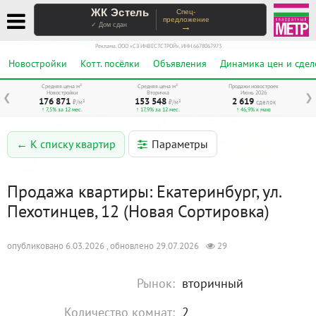
ЖК Эстель
Спец-
предложение
→
✓ Дом сдан
Реклама. ООО «СЗ ИНВЕСТСТРОЙ», ИНН 6678067973
Новостройки
Котт. посёлки
Объявления
Динамика цен и сдел
Средняя цена м²
Средняя цена м²
Продажи новостроек
Новостройки
Вторичка
Июнь 2026
❮
❯
176 871
153 548
2 619
₽/м²
₽/м²
сделок
↑ 7,5% за 12 мес.
↑ 17,9% за 12 мес.
↑ 46,9% к маю
Параметры
← К списку квартир
Продажа квартиры: Екатеринбург, ул.
Пехотинцев, 12 (Новая Сортировка)
опубликовано 6.03.2026 , обновлено 29.07.2026
29
Рынок:
вторичный
Количество комнат:
2