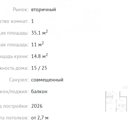
Рынок:
вторичный
ство комнат:
1
2
ая площадь:
35.1 м
2
ая площадь:
11 м
2
щадь кухни:
14.8 м
жность дома:
15 / 25
Санузел:
совмещенный
кон/лоджия:
балкон
д постройки:
2026
та потолков:
от 2,7 м