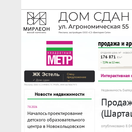
На Метре реклама - тольк
Помогайте независимому ре
продажа и а
СРЕДНЯЯ ЦЕНА М² · НОВОС
176 871
₽/м²
↑ 7,5% за 12 мес.
ЖК Эстель
Спец-
Интерактивная 
предложение
✓ Дом сдан
→
Реклама. ООО «СЗ ИНВЕСТСТРОЙ», ИНН 6678067973
Недвижимость Екатер
Новости недвижимости
Продаж
7.8.2026
(Шарта
Началось проектирование
детского образовательного
центра в Новокольцовском
опубликовано 8.04