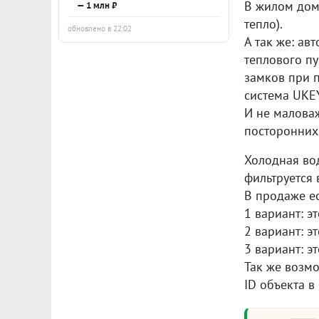
В жилом доме
— 1 млн ₽
тепло).
обновлено в 22:02
А так же: а
теплового п
замков при 
система UKEY
И не маловаж
посторонних 
Холодная вод
фильтруется 
В продаже ес
1 вариант: э
2 вариант: э
3 вариант: э
Так же возмо
ID объекта в