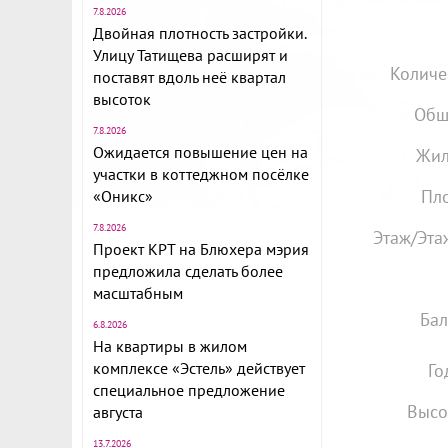
7.8.2026
Двойная плотность застройки.
Улицу Татищева расширят и
Количе
поставят вдоль неё квартал
высоток
Общ
7.8.2026
Ожидается повышение цен на
Жил
участки в коттеджном посёлке
Пло
«Оникс»
7.8.2026
Этаж/Эта
Проект КРТ на Блюхера мэрия
предложила сделать более
масштабным
Бал
6.8.2026
На квартиры в жилом
комплексе «Эстель» действует
Го
специальное предложение
Высо
августа
13.7.2026