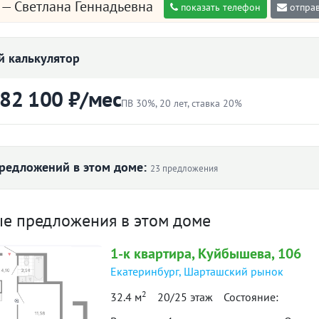
— Светлана Геннадьевна
показать телефон
отправ
 калькулятор
 82 100 ₽/мес
ПВ 30%, 20 лет, ставка 20%
ртиры
Первоначальный взнос
₽
редложений в этом доме:
23 предложения
Ставка
 ₽/м² по дому
ые предложения в этом доме
лет
1-к
квартира
, Куйбышева, 106
16
152 947
Екатеринбург
,
Шарташский рынок
82 100 ₽
й платёж
2
97 581
97 581
32.4 м
20/25 этаж
Состояние:
784
итетной формуле и является ориентировочным. Точную ставку и условия уточняйте в 