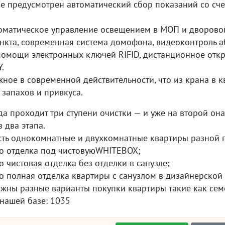
 предусмотрен автоматический сбор показаний со счет
втоматическое управление освещением в МОП и дворово
ункта, современная система домофона, видеоконтроль 
помощи электронных ключей RIFID, дистанционное отк
.
ное в современной действительности, что из крана в к
запахов и привкуса.
а проходит три ступени очистки — и уже на второй она
в два этапа.
ть однокомнатные и двухкомнатные квартиры разной пл
то отделка под чистовуюWHITEBOX;
то чистовая отделка без отделки в санузле;
то полная отделка квартиры с санузлом в дизайнерской 
жны разные варианты покупки квартиры такие как семе
 нашей базе: 1035