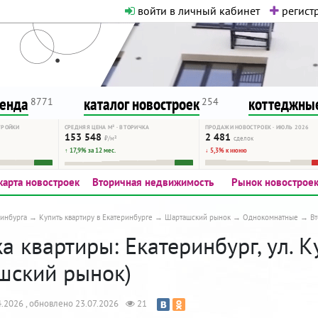
войти в личный кабинет
регистр
о нормальная. Никакого шок-конте
сурсу, как он помогает вам. Удач
ренда
каталог новостроек
коттеджные
8771
254
ТРОЙКИ
СРЕДНЯЯ ЦЕНА М² · ВТОРИЧКА
ПРОДАЖИ НОВОСТРОЕК · ИЮЛЬ 2026
153 548
2 481
₽/м²
сделок
↑ 17,9% за 12 мес.
↓ 5,3% к июню
карта новостроек
Вторичная недвижимость
Рынок новострое
инбурга
Купить квартиру в Екатеринбурге
Шарташский рынок
Однокомнатные
В
а квартиры: Екатеринбург, ул. 
шский рынок)
.2026 , обновлено 23.07.2026
21