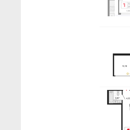
II п
К
1
э
2
э
2
э
Показать вс