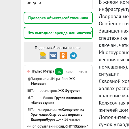
В жилом ком
августа
инфраструкту
Дворовая ме
Проверка объекта/собственника
Особенности
Защищенная 
Что выгоднее: аренда или ипотека?
спецтехнике
ключам, чет
Подписывайтесь на новости:
Многоуровне
лестничные 
помещения), 
Пульс Метра
час
сутки
месяц
ситуации.
🤖
Запросили ИИ-разбор:
ЖК
Сквозной хол
Малевич
холлах распо
🏢
Топ просмотров:
ЖК Футурист
хранение ма
🌲
Топ посёлков:
Группа поселков
Колясочная к
«Заповедник»
жителей дом
📰
Топ материалов:
««Камертон» на
Уралмаше. Стартовала первая в
Дополнитель
Екатеринбурге …»
• 16 читают
сумок у вход
👀
Топ объявлений:
сад, СНТ "Южный"