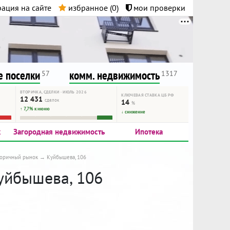
ация на сайте
избранное (
0
)
мои проверки
нта.
и!
 поселки
комм. недвижимость
57
1317
ВТОРИЧКА, СДЕЛКИ · ИЮЛЬ 2026
КЛЮЧЕВАЯ СТАВКА ЦБ РФ
12 431
сделок
14
%
↑ 7,7% к июню
↓ снижение
к
Загородная недвижимость
Ипотека
торичный рынок
Куйбышева, 106
Куйбышева, 106