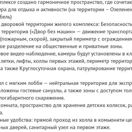
плексе создано гармоничное пространство, где сочета
ра для отдыха и активности (на территории – Озелене
бель)
 дворовой территории жилого комплекса: Безопасность 
территория («Двор без машин» — движение транспорта
 (пожарным, скорой), закрытый периметр с ограждение
кое разделение на общественные и приватные зоны.
вое видео-наблюдение, камеры будут установлены в кл
клетки, лифты, холлы первых этажей, периметр террит
а также Круглосуточная охрана, патрулирование терри
л с мягким лобби — нейтральная территория для экспр
ложены гостевые санузлы, а также зоны с доступом тол
логабаритного снаряжения.
омната, пространство для хранения детских колясок, 
а.
ные удобства: прямой проход из холла в комьюнити-ц
ных дверей, санитарный узел на первом этаже.