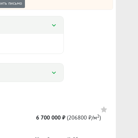
ить письмо
%
%
173 010 ₽/м²
6 778
2
6 700 000 ₽
(206800 ₽/м
)
Сумма кредита 4 830 000 ₽
банке.