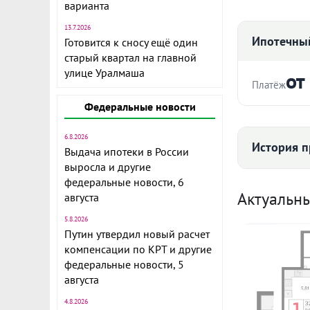
варианта
13.7.2026
Ипотечный
Готовится к сносу ещё один
старый квартал на главной
улице Уралмаша
от
Платёж
Федеральные новости
Стоимость ква
6.8.2026
История п
Жилой дом н
Выдача ипотеки в России
В жилом ком
выросла и другие
Срок
пространство
федеральные новости, 6
Средняя цена
Актуальн
августа
и продуманн
активности (
5.8.2026
площадки, С
Путин утвердил новый расчет
компенсации по КРТ и другие
Особенности
Ежемесячны
федеральные новости, 5
Безопасность
86 
августа
Защищенная 
Расчёт по анну
движение тр
4.8.2026
II п