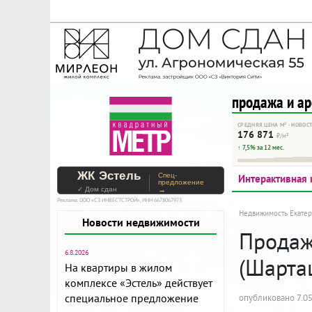
На Метре реклама - тольк
Помогайте независимому ре
продажа и а
СРЕДНЯЯ ЦЕНА М² · НОВОС
176 871
₽/м²
↑ 7,5% за 12 мес.
ЖК Эстель
Спец-
Интерактивная 
предложение
✓ Дом сдан
→
Реклама. ООО «СЗ ИНВЕСТСТРОЙ», ИНН 6678067973
Недвижимость Екатер
Новости недвижимости
Продаж
6.8.2026
(Шарта
На квартиры в жилом
комплексе «Эстель» действует
специальное предложение
опубликовано 7.05