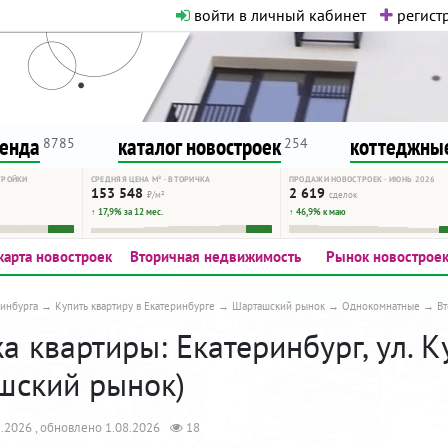
войти в личный кабинет
регистр
о нормальная. Никакого шок-конте
сурсу, как он помогает вам. Удач
ренда
каталог новостроек
коттеджные
8785
254
ТРОЙКИ
СРЕДНЯЯ ЦЕНА М² · ВТОРИЧКА
ПРОДАЖИ НОВОСТРОЕК · ИЮНЬ 2026
153 548
2 619
₽/м²
сделок
↑ 17,9% за 12 мес.
↑ 46,9% к маю
карта новостроек
Вторичная недвижимость
Рынок новострое
инбурга
Купить квартиру в Екатеринбурге
Шарташский рынок
Однокомнатные
В
а квартиры: Екатеринбург, ул. 
шский рынок)
.2026 , обновлено 1.08.2026
18