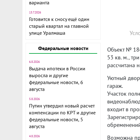
варианта
13.7.2026
Готовится к сносу ещё один
старый квартал на главной
Усл
улице Уралмаша
Федеральные новости
Объект № 18
53 кв. м., т
6.8.2026
рассчитана н
Выдача ипотеки в России
выросла и другие
Уютный двор,
федеральные новости, 6
гараж.
августа
Участок пол
5.8.2026
видеонаблюд
Путин утвердил новый расчет
входит в пр
компенсации по КРТ и другие
Зарегистриро
федеральные новости, 5
обременений
августа
4.8.2026
Возможна пр