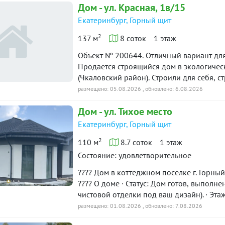
Дом - ул. Красная, 1в/15
Екатеринбург, Горный щит
2
137 м
8 соток
1 этаж
Объект № 200644. Отличный вариант для
Продается строящийся дом в экологичес
(Чкаловский район). Строили для себя, 
этапы уже позади — вам остались тольк
размещено: 05.08.2026
, обновлено: 6.08.2026
интерьера мечты!Почему Горный Щит — э
Дом - ул. Тихое место
Чкаловский район Екатеринбурга.Удобная
города без пробок по Полевскому тракту
Екатеринбург, Горный щит
супермаркеты, рынок «Колхозный двор»,
2
110 м
8.7 соток
1 этаж
лес и водоемы для отдыха всей семьей.
коммуникацииКапитальный фундамент: 
Состояние: удовлетворительное
стены: прочный газоблок (Инсиблок).Теп
???? Дом в коттеджном поселке г. Горны
+ стяжка 70 мм. В гараже пол также ут
???? О доме · Статус: Дом готов, выполн
покрытие профлистом.Готовое электричес
чистовой отделки под ваш дизайн). · Эта
временная проводка.Своя вода: скважина
подведено к дому, скважина, канализация
размещено: 01.08.2026
, обновлено: 7.08.2026
зимой).Канализация: герметичный септи
Адрес: Чкаловский район, г. Екатеринбур
кабель. ***Гарантийный сертификат «Защ