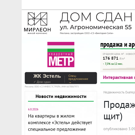
На Метре реклама - тольк
Помогайте независимому ре
продажа и а
СРЕДНЯЯ ЦЕНА М² · НОВОС
176 871
₽/м²
↑ 7,5% за 12 мес.
ЖК Эстель
Спец-
Интерактивная 
предложение
✓ Дом сдан
→
Реклама. ООО «СЗ ИНВЕСТСТРОЙ», ИНН 6678067973
Недвижимость Екатер
Новости недвижимости
Продажа
6.8.2026
щит)
На квартиры в жилом
комплексе «Эстель» действует
специальное предложение
опубликовано 3.09