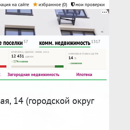
ация на сайте
избранное (
0
)
мои проверки
нта.
и!
 поселки
комм. недвижимость
57
1317
ВТОРИЧКА, СДЕЛКИ · ИЮЛЬ 2026
КЛЮЧЕВАЯ СТАВКА ЦБ РФ
12 431
сделок
14
%
↑ 7,7% к июню
↓ снижение
к
Загородная недвижимость
Ипотека
ая, 14 (городской округ