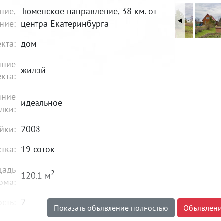
ние,
Тюменское направление, 38 км. от
ние:
центра Екатеринбурга
кта:
дом
яние
жилой
кта:
яние
идеальное
лки:
йки:
2008
стка:
19 соток
щадь
2
120.1 м
ома:
сть:
2
Показать объявление полностью
Объявлени