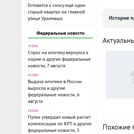
Электричес
Готовится к сносу ещё один
старый квартал на главной
Водоснабже
История 
улице Уралмаша
Канализа
Федеральные новости
Отопле
О
Актуальн
7.8.2026
Газоснабже
Спрос на ипотеку вернулся к
п
норме и другие федеральные
(
Водоём ря
новости, 7 августа
·
Ц
6.8.2026
Выдача ипотеки в России
п
выросла и другие
(
федеральные новости, 6
·
августа
Ипот
5.8.2026
Усл
п
Путин утвердил новый расчет
прод
(
компенсации по КРТ и другие
Похожие
·
федеральные новости, 5