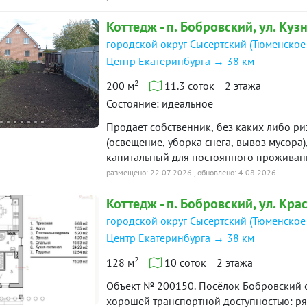
просторная кухня-гостиная со вторым св
Коттедж - п. Бобровский, ул. Куз
с вместительной нишей под шкаф, обору
мансарде огромное помещение свободног
городской округ Сысертский (Тюменское
комфорт квартиры с современными техно
Центр Екатеринбурга → 38 км
мечта?Дом в отделке под чистовую, полн
2
проверка безопасности, быстрый выход н
200 м
11.3 соток
2 этажа
доме, то это предложение для тебя!Купи
Состояние: идеальное
леса и рядом с водоемом. Место, где гд
Продает собственник, без каких либо ри
соседи, где не будет проблем с поиском
(освещение, уборка снега, вывоз мусора
насладиться тишиной, свежим воздухом и
капитальный для постоянного проживания. 
родных и друзей. А еще здесь ночью мож
в доме, своя скважина, канализация. К
размещено: 22.07.2026
, обновлено: 4.08.2026
тишину.Можно прогуляться по лесу, послу
закрытая беседка с капитальной овощно
щебечут птицы и стрекочут кузнечики, ч
Коттедж - п. Бобровский, ул. Кра
отделения из профилированного бруса на
привести свои мысли в порядок и заряд
инструмент и т.д. 11,3 сотки Много дерев
городской округ Сысертский (Тюменское
достижения. Удобное расположение лока
удаленность от Екатеринбурга.В шаговой
Центр Екатеринбурга → 38 км
ходит общественный транспорт на случай
2
128 м
10 соток
2 этажа
упустите свою мечту, скорее звоните и з
Объект № 200150. Посёлок Бобровский о
хорошей транспортной доступностью: ряд