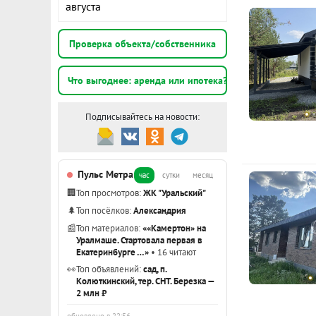
августа
Продаётся в
Показать вс
Просторные 
Проверка объекта/собственника
подходит дл
овощей и зел
Что выгоднее: аренда или ипотека?
свежем возду
автомобиля и
Подписывайтесь на новости:
Не упустите 
информации
Пульс Метра
ID объекта в
час
сутки
месяц
🏢
Топ просмотров:
ЖК "Уральский"
🌲
Топ посёлков:
Александрия
📰
Топ материалов:
««Камертон» на
Уралмаше. Стартовала первая в
Екатеринбурге …»
• 16 читают
👀
Топ объявлений:
сад, п.
Колюткинский, тер. СНТ. Березка —
2 млн ₽