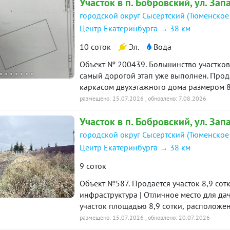
Участок в п. Бобровский, ул. Зап
на все вопросы!
городской округ Сысертский (Тюменское
Центр Екатеринбурга → 38 км
10 соток
Эл.
Вода
Объект № 200439. Большинство участков 
самый дорогой этап уже выполнен. Продается участок 10,5 соток с капитальным
каркасом двухэтажного дома размером 8
сваи, ленточный фундамент и монолитная
размещено: 25.07.2026
, обновлено: 7.08.2026
Остается завершить строительство по своему проекту. На участке: д
Участок в п. Бобровский, ул. Зап
для дома и бани; электричество 15 кВт (380 В); газ
трех бетонных колец; выполнено межевание, присвоен адрес. Также есть баня из бревна
городской округ Сысертский (Тюменское
6×4 м с пристроем 6×3 м и ухоженный плодовый сад.. Цена: 5 500
Центр Екатеринбурга → 38 км
вариант для тех, кто хочет построить до
затрат. Звоните, чтобы договориться о п
9 соток
Объект №587. Продаётся участок 8,9 сотки в посёлке Боровский ДНП | Рядом вся
инфраструктура | Отличное место для д
участок площадью 8,9 сотки, располож
Боровский. Участок правильной формы, 
размещено: 15.07.2026
, обновлено: 20.07.2026
Площадь: 8,9 сотки — Категория земель: