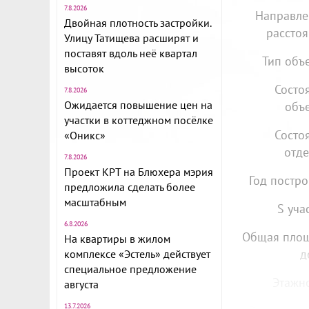
7.8.2026
Направле
Двойная плотность застройки.
расстоя
Улицу Татищева расширят и
поставят вдоль неё квартал
Тип объе
высоток
Состо
7.8.2026
Ожидается повышение цен на
объе
участки в коттеджном посёлке
Состо
«Оникс»
отде
7.8.2026
Проект КРТ на Блюхера мэрия
Год постро
предложила сделать более
масштабным
S уча
6.8.2026
Общая пло
На квартиры в жилом
д
комплексе «Эстель» действует
специальное предложение
Этажно
августа
13.7.2026