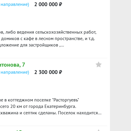
2 000 000 ₽
 направление)
в, либо ведения сельскохозяйственных работ,
домиков с кафе в лесном пространстве, и т.д.
дложение для застройщиков ,
ин собственник. Быстрый выход на сделку.
а. (32613 м.кв.)Торг. ID объекта в нашей базе:
итонова, 7
2 300 000 ₽
 направление)
 в коттеджном поселке "Расторгуевъ"
сего 20 км от города Екатеринбурга.
 скважина и септик сделаны. Поселок находится в
, на территории водоем, детские и спортивные
 в это прекрасное место! Будем рады ответить