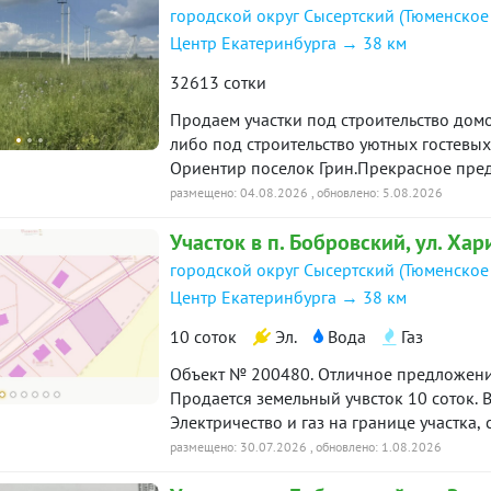
городской округ Сысертский (Тюменское
Центр Екатеринбурга → 38 км
32613 сотки
Продаем участки под строительство домо
либо под строительство уютных гостевых 
Ориентир поселок Грин.Прекрасное пре
предпринимателей под вашу фантазию.Од
размещено: 04.08.2026
, обновлено: 5.08.2026
Цена указана за один гектар. Всего их 3 г
Участок в п. Бобровский, ул. Хар
19125
городской округ Сысертский (Тюменское
Центр Екатеринбурга → 38 км
10 соток
Эл.
Вода
Газ
Объект № 200480. Отличное предложение
Продается земельный учвсток 10 соток. В
Электричество и газ на границе участка,
окружении леса, кргуглосуточная охрана
размещено: 30.07.2026
, обновлено: 1.08.2026
площадки. Ипотека возможна. Приезжайте