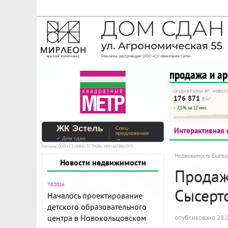
На Метре реклама - тольк
Помогайте независимому ре
продажа и а
СРЕДНЯЯ ЦЕНА М² · НОВОС
176 871
₽/м²
↑ 7,5% за 12 мес.
ЖК Эстель
Спец-
Интерактивная 
предложение
✓ Дом сдан
→
Реклама. ООО «СЗ ИНВЕСТСТРОЙ», ИНН 6678067973
Недвижимость Екатер
Новости недвижимости
Продажа
7.8.2026
Сысерт
Началось проектирование
детского образовательного
центра в Новокольцовском
опубликовано 28.0