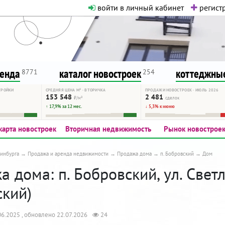
войти в личный кабинет
регистр
о нормальная. Никакого шок-конте
сурсу, как он помогает вам. Удач
ренда
каталог новостроек
коттеджные
8771
254
ТРОЙКИ
СРЕДНЯЯ ЦЕНА М² · ВТОРИЧКА
ПРОДАЖИ НОВОСТРОЕК · ИЮЛЬ 2026
153 548
2 481
₽/м²
сделок
↑ 17,9% за 12 мес.
↓ 5,3% к июню
карта новостроек
Вторичная недвижимость
Рынок новострое
инбурга
Продажа и аренда недвижимости
Продажа дома
п. Бобровский
Дом
 дома: п. Бобровский, ул. Светл
ский)
6.2025 , обновлено 22.07.2026
24