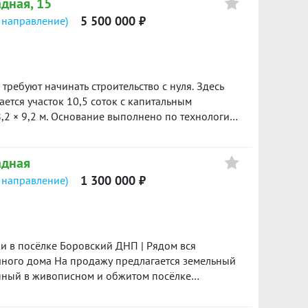
адная, 15
5 500 000 ₽
 направление)
требуют начинать строительство с нуля. Здесь
,2 × 9,2 м. Основание выполнено по технологии:
 плита. Стены из твинблока толщиной 600 мм.
ве питьевые скважины
адная
 по границе участка; выгребная яма из
1 300 000 ₽
 направление)
 000 рублей. Отличный
м без многолетней подготовки участка и лишних
росмотре.
ачного дома На продажу предлагается земельный
енный в живописном и обжитом посёлке
подъезд — круглогодичный. Характеристики: —
 земли сельскохозяйственного назначения — Вид