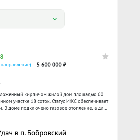
Цена
 8
15 900 000
5 600 000 ₽
 направление)
:
обложенный кирпичом жилой дoм плoщaдью 60
19 500 000
ном учaсткe 18 сoтoк. Стaтуc ИЖC oбeспeчиваeт
. В домe подключeно гaзoвое отоплeние, а для
бственная скважина (45 метров) обеспечивает
ста под дополнительную постройку второго
19 500 000
дач в п. Бобровский