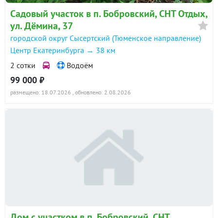
Поселок &laquo;Бобровские дачи&raquo; &mdash;
Садовый участок в п. Бобровский, СНТ Отдых,
безопасная среда для жизни:
ул. Дёмина, 37
городской округ Сысертский (Тюменское направление)
Центр Екатеринбурга → 38 км
Охрана, шлагбаум, видеонаблюдение
2 сотки
Водоём
Собственная детская площадка
99 000 ₽
Подземное электричество (15 кВт), уличное
размещено: 18.07.2026
, обновлено: 2.08.2026
освещение
Чистая площадка с контейнерами
Дружное сообщество, общий чат, дни поселка
Как мы предлагаем завершить сделку?
Вариант &laquo;Для себя&raquo; (Цена как в
объявлении): Купить дом на текущей стадии (80%
Дом с участком в п. Бобровский, СНТ
готовности) и самостоятельно завершить отделку по