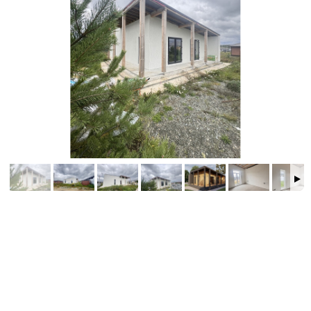
Фундамент: Утепленная шведская плита с готовым
теплым полом по всему дому.
Стены: Газоблок 400мм + утеплитель каменная вата
.
Дом теплый, тихий и энергоэффективный.
Крыша: Профлист с утеплением 150 мм.
Окна: Пятикамерные, с качественной фурнитурой. На
террасе &mdash; распашные панорамные створки.
Коммуникации: Своя скважина (47 м) и двойной
септик с переливом.
Почему этот дом уникален?