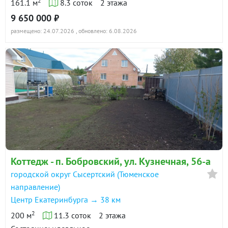
2
161.1 м
8.3 соток
2 этажа
9 650 000 ₽
размещено: 24.07.2026
, обновлено: 6.08.2026
Коттедж - п. Бобровский, ул. Кузнечная, 56-а
городской округ Сысертский (Тюменское
направление)
Центр Екатеринбурга → 38 км
2
200 м
11.3 соток
2 этажа