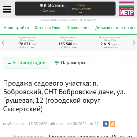
ЖК Эстель
Спец-
предложение
→
✓ Дом сдан
Реклама. ООО «СЗ ИНВЕСТСТРОЙ», ИНН 6678067973
Новостройки
Котт. посёлки
Объявления
Динамика цен и сдел
Средняя цена м²
Средняя цена м²
Продажи новостроек
Новостройки
Вторичка
Июнь 2026
❮
❯
176 871
153 548
2 619
₽/м²
₽/м²
сделок
↑ 7,5% за 12 мес.
↑ 17,9% за 12 мес.
↑ 46,9% к маю
Параметры
← К списку садов
Продажа садового участка: п.
Бобровский, СНТ Бобровские дачи, ул.
Грушевая, 12 (городской округ
Сысертский)
опубликовано 19.05.2026 , обновлено 4.08.2026
22
Направление,
Тюменское направление, 38 км. от