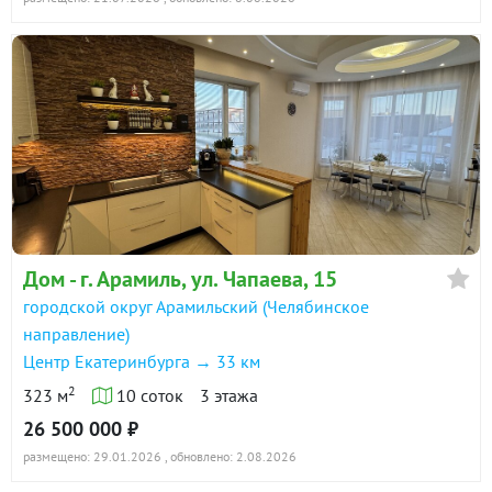
ВАРИАНТЫ)! Звоните, показ по договоренности.
ID объекта в нашей базе: 11986
Дом - г. Арамиль, ул. Чапаева, 15
городской округ Арамильский (Челябинское
направление)
Центр Екатеринбурга → 33 км
2
323 м
10 соток
3 этажа
26 500 000 ₽
размещено: 29.01.2026
, обновлено: 2.08.2026