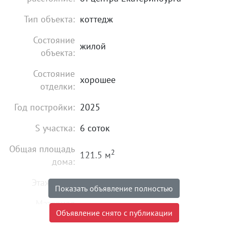
Тип объекта:
коттедж
Состояние
жилой
объекта:
Состояние
хорошее
отделки:
Год постройки:
2025
S участка:
6 соток
Общая площадь
2
121.5 м
дома:
Этажность:
2
Показать объявление полностью
Материал
блочный
Объявление снято с публикации
постройки: