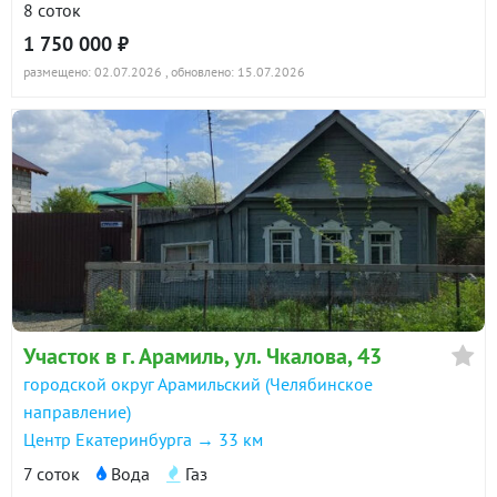
8 соток
1 750 000 ₽
размещено: 02.07.2026
, обновлено: 15.07.2026
Участок в г. Арамиль, ул. Чкалова, 43
городской округ Арамильский (Челябинское
направление)
Центр Екатеринбурга → 33 км
7 соток
Вода
Газ