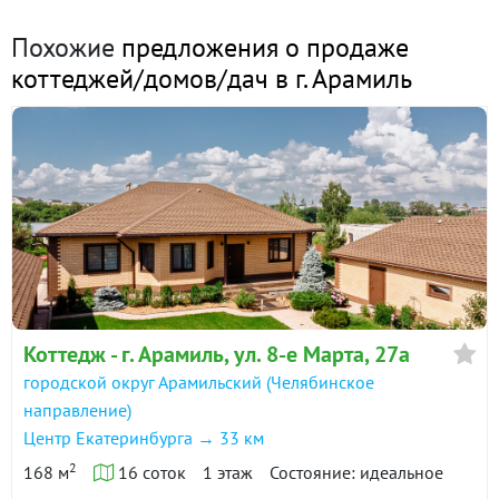
Электричество:
есть
Похожие
предложения о продаже
Водоснабжение:
есть
коттеджей/домов/дач в г. Арамиль
Канализация:
есть
Отопление:
есть
Газоснабжение:
есть
Водоём рядом:
Нет
6 000 000
₽
Цена:
Объявление снято с публикации
Коттедж - г. Арамиль, ул. 8-е Марта, 27а
городской округ Арамильский (Челябинское
Ипотека:
Возможна
направление)
Центр Екатеринбурга → 33 км
Условия
«чистая» продажа
2
продажи:
168 м
16 соток
1 этаж
Состояние: идеальное