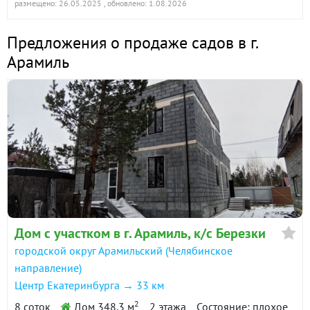
размещено: 26.05.2025
, обновлено: 1.08.2026
Предложения о продаже садов в г.
Арамиль
Дом с участком в г. Арамиль, к/с Березки
городской округ Арамильский (Челябинское
направление)
Центр Екатеринбурга → 33 км
2
8 соток
Дом 348.3 м
2 этажа
Состояние: плохое