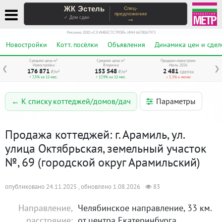
ЖК Эстель
Спец-
предложение
→
✓ Дом сдан
Реклама. ООО «СЗ ИНВЕСТСТРОЙ», ИНН 6678067973
Новостройки
Котт. посёлки
Объявления
Динамика цен и сдел
Средняя цена м²
Средняя цена м²
Продажи новостроек
Новостройки
Вторичка
Июль 2026
❮
❯
176 871
153 548
2 481
₽/м²
₽/м²
сделок
↑ 7,5% за 12 мес.
↑ 17,9% за 12 мес.
↓ 5,3% к июню
Параметры
← К списку коттеджей/домов/дач
Продажа коттеджей: г. Арамиль, ул.
улица Октябрьская, земельный участок
№, 69 (городской округ Арамильский)
опубликовано 24.11.2025 , обновлено 1.08.2026
83
Направление,
Челябинское направление, 33 км.
расстояние:
от центра Екатеринбурга