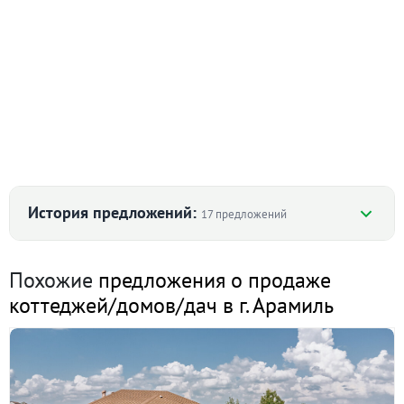
История предложений:
17 предложений
Похожие
предложения о продаже
г. Арамиль, ул. Рабочая, 14 (городской округ
коттеджей/домов/дач в г. Арамиль
Арамильский) · 22 м² · уч. 1.9
20 марта 2026
90 дн.
759 000
в продаже