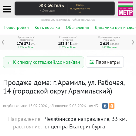
ЖК Эстель
Спец-
предложение
→
✓ Дом сдан
Реклама. ООО «СЗ ИНВЕСТСТРОЙ», ИНН 6678067973
Новостройки
Котт. посёлки
Объявления
Динамика цен и сдел
Средняя цена м²
Средняя цена м²
Продажи новостроек
Новостройки
Вторичка
Июнь 2026
❮
❯
176 871
153 548
2 619
₽/м²
₽/м²
сделок
↑ 7,5% за 12 мес.
↑ 17,9% за 12 мес.
↑ 46,9% к маю
Параметры
← К списку коттеджей/домов/дач
Продажа дома: г. Арамиль, ул. Рабочая,
14 (городской округ Арамильский)
опубликовано 13.02.2026 , обновлено 5.08.2026
43
Направление,
Челябинское направление, 33 км.
расстояние:
от центра Екатеринбурга