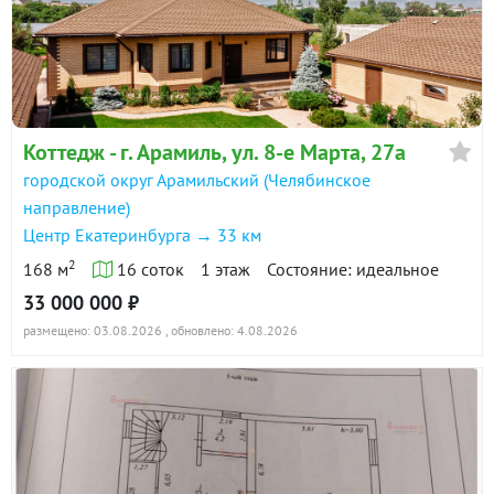
г. Арамиль, ул. Рабочая, 14 (городской округ
Арамильский) · 79.1 м² · уч. 12
18 марта 2026
90 дн.
Коттедж - г. Арамиль, ул. 8-е Марта, 27а
6 500 000
в продаже
городской округ Арамильский (Челябинское
направление)
г. Арамиль, ул. Рабочая, 14 (городской округ
Центр Екатеринбурга → 33 км
Арамильский) · 22 м² · уч. 2.9
2
168 м
16 соток
1 этаж
Состояние: идеальное
17 мая 2025
33 000 000 ₽
90 дн.
размещено: 03.08.2026
, обновлено: 4.08.2026
650 000
в продаже
Показать всю историю: 17 предложений →