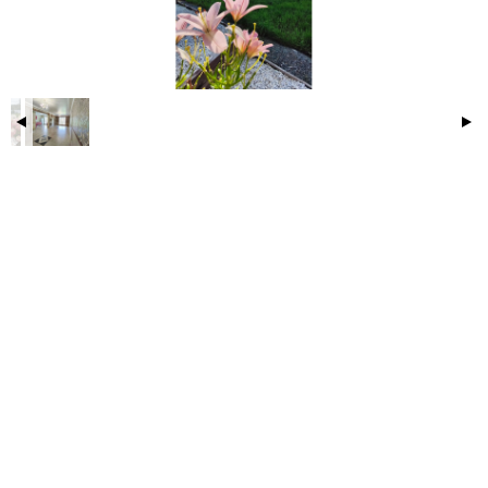
кухней, гостевая, санузел, котельная-прачечная,
панорамные окна с выходом на террасу— 2 этаж: 3
спальни, большая гардеробная, кладовая, ванная
комната, выход на чердакКоммуникации:—
Водоснабжение: скважина 50 м, фильтр на входе,
система фильтрации питьевой воды— Канализация:
септик «Топас» (чистка 1 раз в год)— Отопление и
ГВС: газовый котёл VISMAN, бойлер INOX на 200 л.
Резерв: электрокотёл Proterm и водонагреватель
Ariston на 150 л.
Безопасность и вход:— сейф-двери BERSERCER с
теплоразрывом, гаражные ворота DoorHANУчасток:
— 10 соток с цветниками, гортензиями, пионами,
лилиями, розами, малиной, вишней и
клубникойИнфраструктура в шаговой доступности:
Пятёрочка, Монетка, Магнит, Мясной, Озон,
Вайлдберриз, Яндекс Маркет, СтройДвор, автомойка,