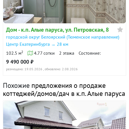
к.п. Алые паруса, ул. Петровская, 1 (городской
округ Белоярский) · 103 м² · уч. 5.5
23 сентября 2017
Дом - к.п. Алые паруса, ул. Петровская, 8
123 дн.
городской округ Белоярский (Тюменское направление)
3 210 000
в продаже
Центр Екатеринбурга → 28 км
2
102.5 м
4.77 сотки
2 этажа
Состояние:
к.п. Алые паруса, ул. Петровская, 6 (городской
9 490 000 ₽
округ Белоярский) · 99 м² · уч. 2
размещено: 19.05.2026
, обновлено: 2.08.2026
13 июня 2017
120 дн.
Похожие
предложения о продаже
3 399 000
в продаже
коттеджей/домов/дач в к.п. Алые паруса