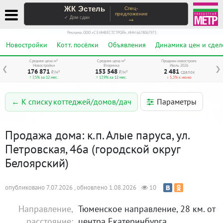
ЖК Эстель
Спец-
предложение
→
✓ Дом сдан
Реклама. ООО «СЗ ИНВЕСТСТРОЙ», ИНН 6678067973
Новостройки
Котт. посёлки
Объявления
Динамика цен и сдел
Средняя цена м²
Средняя цена м²
Продажи новостроек
Новостройки
Вторичка
Июль 2026
❮
❯
176 871
153 548
2 481
₽/м²
₽/м²
сделок
↑ 7,5% за 12 мес.
↑ 17,9% за 12 мес.
↓ 5,3% к июню
Параметры
← К списку коттеджей/домов/дач
Продажа дома: к.п. Алые паруса, ул.
Петровская, 46а (городской округ
Белоярский)
опубликовано 7.07.2026 , обновлено 1.08.2026
10
Направление,
Тюменское направление, 28 км. от
расстояние:
центра Екатеринбурга