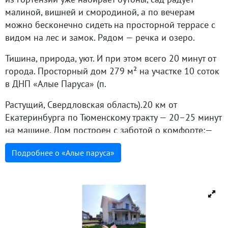
малиной, вишней и смородиной, а по вечерам
можно бесконечно сидеть на просторной террасе с
видом на лес и замок. Рядом — речка и озеро.
Тишина, природа, уют. И при этом всего 20 минут от
города. Просторный дом 279 м² на участке 10 соток
в ДНП «Алые Паруса» (п.
Растущий, Свердловская область).20 км от
Екатеринбурга по Тюменскому тракту — 20–25 минут
на машине. Дом построен с заботой о комфорте:—
твинблок 600×400, свайный ростверк с монолитной
Подробнее о «Алые паруса»
плитой, бетонные перекрытия— высота потолков на
1 и 2 этаже — 3 метра— выход на 3 этаж под крышу
— тёплые водяные полы по всему дому (1 этаж —
керамогранит, 2 этаж — ламинат 33
класса)Планировка:— 1 этаж: прихожая с выходом в
тёплый гараж на 2 машины, просторная гостиная с