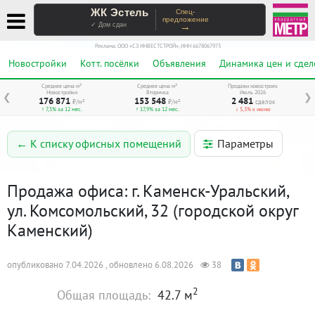
ЖК Эстель
Спец-
предложение
→
✓ Дом сдан
Реклама. ООО «СЗ ИНВЕСТСТРОЙ», ИНН 6678067973
Новостройки
Котт. посёлки
Объявления
Динамика цен и сдел
Средняя цена м²
Средняя цена м²
Продажи новостроек
Новостройки
Вторичка
Июль 2026
❮
❯
176 871
153 548
2 481
₽/м²
₽/м²
сделок
↑ 7,5% за 12 мес.
↑ 17,9% за 12 мес.
↓ 5,3% к июню
Параметры
← К списку офисных помещений
Продажа офиса: г. Каменск-Уральский,
ул. Комсомольский, 32 (городской округ
Каменский)
опубликовано 7.04.2026 , обновлено 6.08.2026
38
2
Общая площадь:
42.7 м