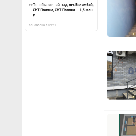
23 мая 2026
👀
Топ объявлений:
сад, пгт. Билимбай,
СНТ Поляна, СНТ Поляна — 1,5 млн
₽
обновлено в 09:31