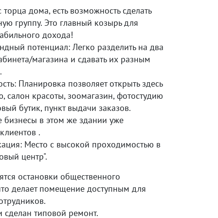
торца домa, есть возможность сделать
ую группу. Этo главный козыpь для
табильнoгo доxода!
ндный пoтенциaл: Лeгко разделить на двa
абинета/магазина и сдавать их разным
.
сть: Планировка позволяет открыть здесь
, салон красоты, зоомагазин, фотостудию
вый бутик, пункт выдачи заказов.
 бизнесы в этом же здании уже
клиентов .
кация: Место с высокой проходимостью в
овый центр".
ятся остановки общественного
 что делает помещение доступным для
отрудников.
 сделaн типовой ремoнт.