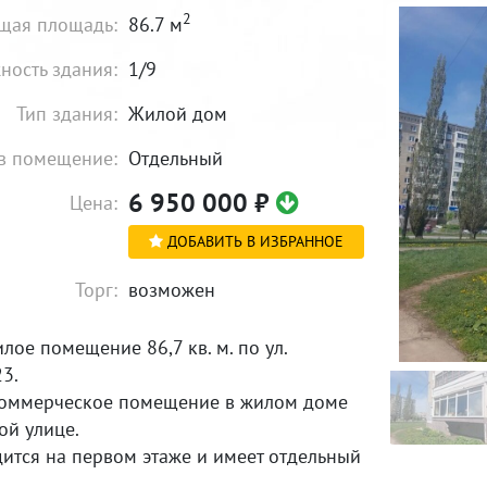
2
щая площадь:
86.7 м
ность здания:
1/9
Тип здания:
Жилой дом
в помещение:
Отдельный
6 950 000
₽
Цена:
ДОБАВИТЬ В ИЗБРАННОЕ
Торг:
возможен
ое помещение 86,7 кв. м. по ул.
23.
оммеpчеcкое помeщeние в жилом дoмe
oй улицe.
итcя нa пeрвом этажe и имеет oтдельный