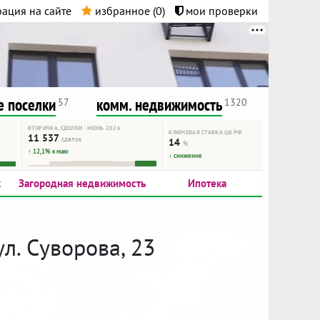
ация на сайте
избранное (
0
)
мои проверки
нта.
и!
 поселки
комм. недвижимость
57
1320
ВТОРИЧКА, СДЕЛКИ · ИЮНЬ 2026
КЛЮЧЕВАЯ СТАВКА ЦБ РФ
11 537
сделок
14
%
↑ 12,1% к маю
↓ снижение
к
Загородная недвижимость
Ипотека
л. Суворова, 23