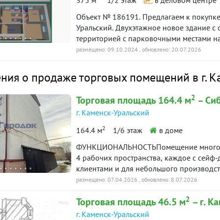
375 м
1/2 этаж
в деловом центре
Объект № 186191. Предлагаем к покупке
Уральский. Двухэтажное новое здание с 
территорией с парковочными местами на
территории можно разместить дополнит
размещено: 09.10.2024
, обновлено: 20.07.2026
формы. Многоквартирный дом состоит и
250 Кв.м и большого эксплуатируемого 
ия о продаже торговых помещений в г. К
отдельные квартиры и в них организова
комнаты, просторная кухня, 2 санузла и
2
Торговая площадь 164.4 м
– Сиб
лоджия. В подвале установлены узлы уче
г. Каменск-Уральский
данный момент Здание эксплуатируется
подойдёт для открытия медицинского цен
2
164.4 м
1/6 этаж
в доме
«Каменская Здравница», а также бизнес
может быть использован как жилая резид
ФУНКЦИОНАЛЬНОСТЬПомещение многофу
4 рабочих пространства, каждое с сейф-
клиентами и для небольшого производс
цех).Есть санузел, отдельное техниче
размещено: 07.04.2026
, обновлено: 8.07.2026
видеонаблюдение на парковке, на вход
2
Торговая площадь 46.5 м
– г. К
сигнализация.Установлены две надежные
помещение).Входная группа облицован
г. Каменск-Уральский