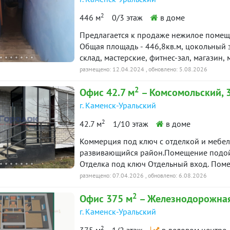
7 500 000
2
446 м
0/3 этаж
в доме
Предлагается к продаже нежилое помеще
Общая площадь - 446,8кв.м, цокольный 
склад, мастерские, фитнес-зал, магазин,
из нескольких комнат. имеется сан.узел,
размещено: 12.04.2024
, обновлено: 5.08.2026
летом прохладно. Стоимость : 5000 000 
2
Офис 42.7 м
– Комсомольский, 
Обращаться по телефону : 8-9089017801
г. Каменск-Уральский
2
42.7 м
1/10 этаж
в доме
Коммерция под ключ с отделкой и мебе
развивающийся район.Помещение подойд
Отделка под ключ Отдельный вход. Помещение для сотрудников/клиентов + отдельный
кабинет + служебное помещение. Санузе
размещено: 07.04.2026
, обновлено: 6.08.2026
столы; ????стулья; ????шкаф для верхне
2
Офис 375 м
– Железнодорожная
принадлежностей; ????тумба с зеркалом.
недвижимости Ирина Курилова.Готова отв
г. Каменск-Уральский
на связи! ID объекта в нашей базе: 2560
2