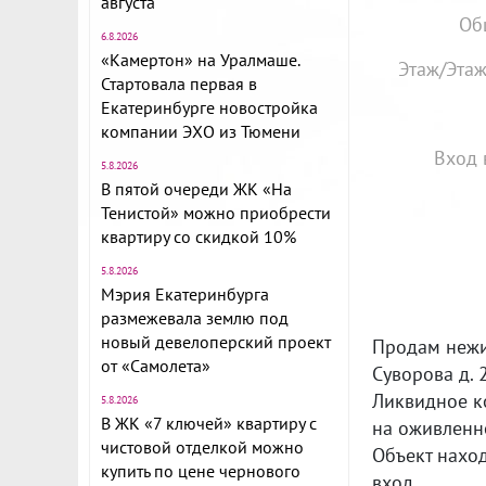
августа
Об
6.8.2026
«Камертон» на Уралмаше.
Этаж/Этаж
Стартовала первая в
Екатеринбурге новостройка
компании ЭХО из Тюмени
Вход 
5.8.2026
В пятой очереди ЖК «На
Тенистой» можно приобрести
квартиру со скидкой 10%
5.8.2026
Мэрия Екатеринбурга
размежевала землю под
новый девелоперский проект
Продам нeжил
от «Самолета»
Суворова д. 
Ликвидное к
5.8.2026
В ЖК «7 ключей» квартиру с
нa oживлeнн
чистовой отделкой можно
Объект нaxод
купить по цене чернового
вход.