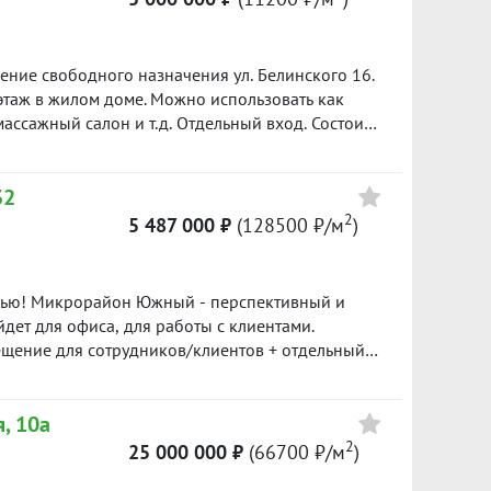
–
ние свободного назначения ул. Белинского 16.
этаж в жилом доме. Можно использовать как
 массажный салон и т.д. Отдельный вход. Состоит
 электричество, вода. В помещении зимой тепло,
рублей реальному покупателю хороший торг.
32
 Таня
2
5 487 000 ₽
(128500 ₽/м
)
лью! Микрорайон Южный - перспективный и
ет для офиса, для работы с клиентами.
л. Полностью укомплектовано мебелью: ????
й одежды; ????диван; ????шкаф для офисных
, 10а
Документы готовы к сделке.Агент по
етить на все Ваши вопросы: звоните, пишите, я
2
25 000 000 ₽
(66700 ₽/м
)