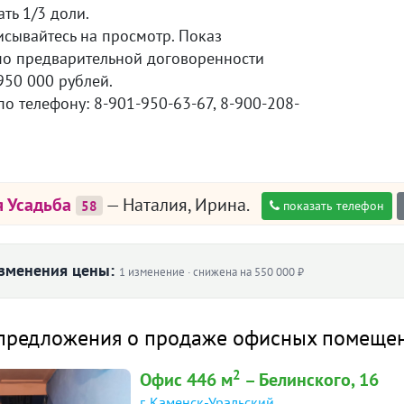
ть 1/3 доли.
исывайтесь на просмотр. Показ
о предварительной договоренности
950 000 рублей.
о телефону: 8-901-950-63-67, 8-900-208-
я Усадьба
— Наталия, Ирина.
58
показать телефон
зменения цены:
1 изменение · снижена на 550 000 ₽
Цена, ₽
предложения о продаже офисных помещени
6
6 950 000
2
Офис 446 м
– Белинского, 16
г. Каменск-Уральский