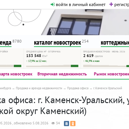
войти в личный кабинет
регистр
о нормальная. Никакого шок-конте
сурсу, как он помогает вам. Удач
ренда
каталог новостроек
коттеджные
8780
254
ТРОЙКИ
СРЕДНЯЯ ЦЕНА М² · ВТОРИЧКА
ПРОДАЖИ НОВОСТРОЕК · ИЮНЬ 2026
153 548
2 619
₽/м²
сделок
↑ 17,9% за 12 мес.
↑ 46,9% к маю
карта новостроек
Вторичная недвижимость
Рынок новострое
инбурга
Продажа и аренда недвижимости
Продажа офиса
г. Каменск-Уральский
 офиса: г. Каменск-Уральский, у
ской округ Каменский)
5.2026 , обновлено 5.08.2026
34