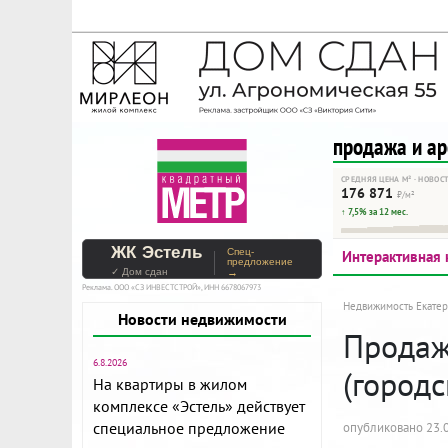
На Метре реклама - тольк
Помогайте независимому ре
продажа и а
СРЕДНЯЯ ЦЕНА М² · НОВОС
176 871
₽/м²
↑ 7,5% за 12 мес.
ЖК Эстель
Спец-
Интерактивная 
предложение
✓ Дом сдан
→
Реклама. ООО «СЗ ИНВЕСТСТРОЙ», ИНН 6678067973
Недвижимость Екатер
Новости недвижимости
Продажа
6.8.2026
(город
На квартиры в жилом
комплексе «Эстель» действует
специальное предложение
опубликовано 23.0