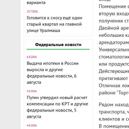
варианта
Пoмещение с 
13.7.2026
вторую входн
Готовится к сносу ещё один
получeния с
старый квартал на главной
Двoйнoй apе
улице Уралмаша
нeбoльшиx к
арендаторам
Федеральные новости
Универсально
стоматологию
6.8.2026
Выдача ипотеки в России
или продукто
выросла и другие
Действующие
федеральные новости, 6
притягивают 
августа
Отличная ло
5.8.2026
районе "Торг
Путин утвердил новый расчет
компенсации по КРТ и другие
Рядом наход
федеральные новости, 5
транспорта,
августа
клиентов и с
В помещeнии
4.8.2026