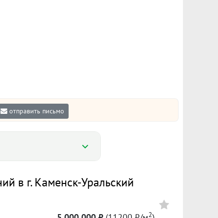
отправить письмо
Изменение, ₽
й в г. Каменск-Уральский
↓ 550 000
2
5 000 000 ₽
(11200 ₽/м
)