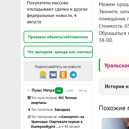
Покупатели массово
Можем прода
откладывают сделки и другие
Звоните, зап
федеральные новости, 4
помещения п
августа
Стоимость: 6
Обращаться п
Проверка объекта/собственника
38-00.
Что выгоднее: аренда или ипотека?
Уральска
Подписывайтесь на новости:
История и
Пульс Метра
час
сутки
месяц
🏢
Топ просмотров:
ЖК Теплые
кварталы
Дата
Похожие
🌲
Топ посёлков:
Завидово
📰
Топ материалов:
««Камертон» на
25 июня 202
Уралмаше. Стартовала первая в
Екатеринбурге …»
• 48 читают