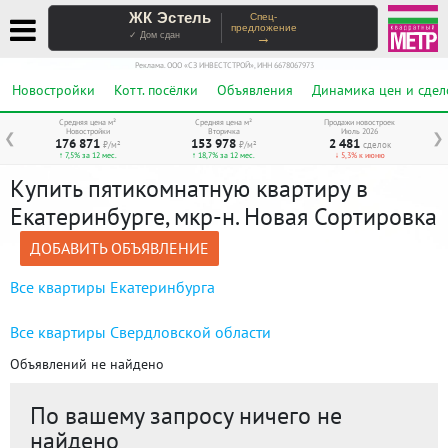
ЖК Эстель
Спец-
предложение
→
✓ Дом сдан
Реклама. ООО «СЗ ИНВЕСТСТРОЙ», ИНН 6678067973
Новостройки
Котт. посёлки
Объявления
Динамика цен и сдел
Средняя цена м²
Средняя цена м²
Продажи новостроек
Новостройки
Вторичка
Июль 2026
❮
❯
176 871
153 978
2 481
₽/м²
₽/м²
сделок
↑ 7,5% за 12 мес.
↑ 18,7% за 12 мес.
↓ 5,3% к июню
Купить пятикомнатную квартиру в
Екатеринбурге, мкр-н. Новая Сортировка
ДОБАВИТЬ ОБЪЯВЛЕНИЕ
Все квартиры Екатеринбурга
Все квартиры Свердловской области
Объявлений не найдено
По вашему запросу ничего не
найдено