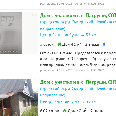
размещено: 10.05.2026
, обновлено: 6.08.2026
Дом с участком в с. Патруши, СО
городской округ Сысертский (Челябинск
направление)
Центр Екатеринбурга → 35 км
2
5 соток
Дом 41 м
2 этажа
Объект № 196441. Предлагается к продаж
(пос. Патруши- СОТ Заречный). На участке жилой дом - дача 60 кв. м. 2 этаж -
мансардный, не достроен. Дом обогрева
туалет и баня в доме, заведена вода. Ес
размещено: 16.12.2025
, обновлено: 9.08.2026
овощей. Скважина 30 м. Большой крытый навес и место для авто. Учас
Дом с участком в с. Патруши, СН
много насаждений, яблони, вишня, крыжов
взрослый собственник, быстрый выход н
городской округ Сысертский (Челябинск
начала летнего сезона, чтобы теплые ле
направление)
Центр Екатеринбурга → 35 км
2
6.02 соток
Дом 40 м
2 этажа