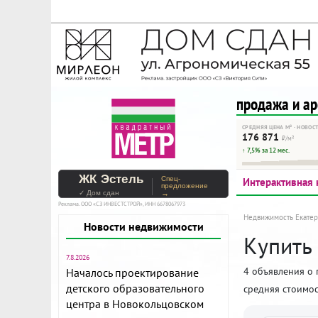
На Метре реклама - тольк
Помогайте независимому ре
продажа и а
СРЕДНЯЯ ЦЕНА М² · НОВОС
176 871
₽/м²
↑ 7,5% за 12 мес.
ЖК Эстель
Спец-
Интерактивная 
предложение
✓ Дом сдан
→
Реклама. ООО «СЗ ИНВЕСТСТРОЙ», ИНН 6678067973
Недвижимость Екатер
Новости недвижимости
Купить
7.8.2026
4 объявления о 
Началось проектирование
детского образовательного
средняя стоимос
центра в Новокольцовском