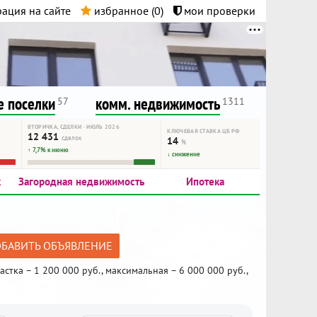
ация на сайте
избранное (
0
)
мои проверки
нта.
и!
 поселки
комм. недвижимость
57
1311
ВТОРИЧКА, СДЕЛКИ · ИЮЛЬ 2026
КЛЮЧЕВАЯ СТАВКА ЦБ РФ
12 431
сделок
14
%
↑ 7,7% к июню
↓ снижение
к
Загородная недвижимость
Ипотека
БАВИТЬ ОБЪЯВЛЕНИЕ
тка – 1 200 000 руб., максимальная – 6 000 000 руб.,