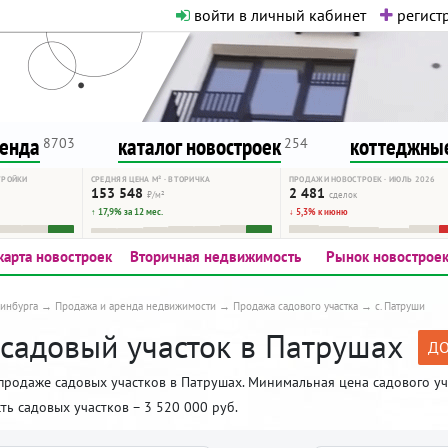
войти в личный кабинет
регистр
о нормальная. Никакого шок-конте
сурсу, как он помогает вам. Удач
ренда
каталог новостроек
коттеджные
8703
254
ТРОЙКИ
СРЕДНЯЯ ЦЕНА М² · ВТОРИЧКА
ПРОДАЖИ НОВОСТРОЕК · ИЮЛЬ 2026
153 548
2 481
₽/м²
сделок
↑ 17,9% за 12 мес.
↓ 5,3% к июню
карта новостроек
Вторичная недвижимость
Рынок новострое
инбурга
Продажа и аренда недвижимости
Продажа садового участка
с. Патруши
 садовый участок в Патрушах
ДО
продаже садовых участков в Патрушах. Минимальная цена садового учас
ть садовых участков – 3 520 000 руб.