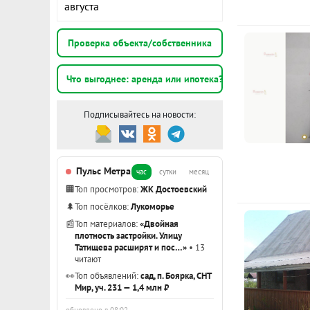
августа
Проверка объекта/собственника
Что выгоднее: аренда или ипотека?
Подписывайтесь на новости:
Пульс Метра
час
сутки
месяц
🏢
Топ просмотров:
ЖК Достоевский
🌲
Топ посёлков:
Лукоморье
📰
Топ материалов:
«Двойная
плотность застройки. Улицу
Татищева расширят и пос…»
• 13
читают
👀
Топ объявлений:
сад, п. Боярка, СНТ
Мир, уч. 231 — 1,4 млн ₽