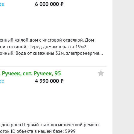
6 000 000 ₽
ое
енный жилой дом с чистовой отделкой. Дом
хни-гостиной. Перед домом терасса 19м2.
лектроэнергия
ы.
 Ручеек, снт. Ручеек, 95
4 990 000 ₽
ое
е достроен.Первый этаж косметический ремонт.
оток ID объекта в нашей базе: 5999