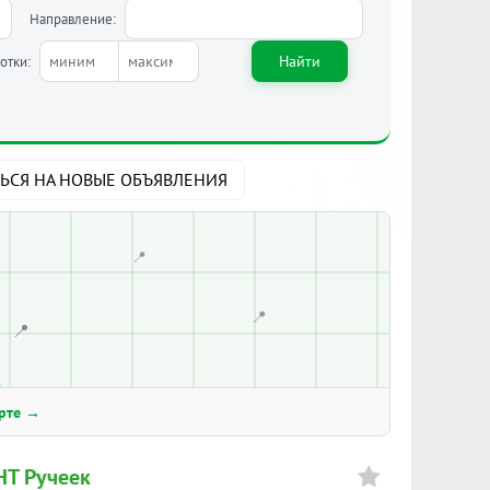
Направление:
Найти
отки:
ЬСЯ НА НОВЫЕ ОБЪЯВЛЕНИЯ
📍
📍
📍
арте →
НТ Ручеек