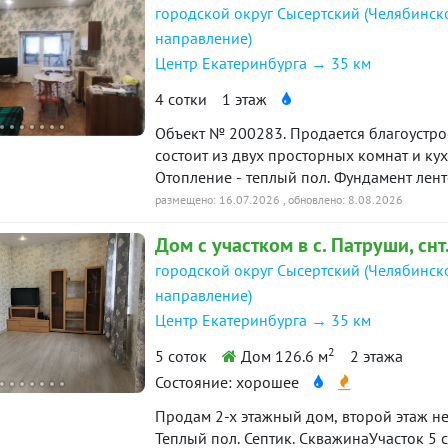
городской округ Сысертский (Челябинск
направление)
Центр Екатеринбурга → 35 км
4 сотки
1 этаж
Объект № 200283. Продается благоустро
состоит из двух просторных комнат и ку
Отопление - теплый пол. Фундамент ленточный. Вода от скважины 32м, э
15 квт. Чистая продажа, документы готов
размещено: 16.07.2026
, обновлено: 8.08.2026
Дом с участком в с. Патруши, снт.
городской округ Сысертский (Челябинск
направление)
Центр Екатеринбурга → 35 км
2
5 соток
Дом 126.6 м
2 этажа
Состояние: хорошее
Продам 2-х этажный дом, второй этаж н
Теплый пол. Септик. СкважинаУчасток 5 с