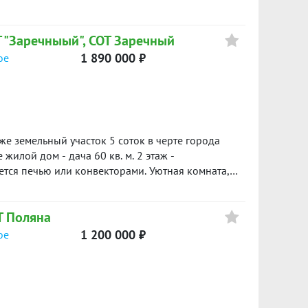
Т "Заречныый", СОТ Заречный
1 890 000 ₽
ое
е земельный участок 5 соток в черте города
ется печью или конвекторами. Уютная комната,
ть электричество 380v-220v, ямка для хранения
ток разработан-
Т Поляна
ник, смородина, малина, клубника. Один
а сделку. Успевайте приобрести свой домик до
1 200 000 ₽
ое
тние вечера проводить на природе.