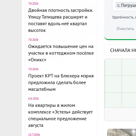
7.8.2026
с. Патруш
Двойная плотность застройки.
Улицу Татищева расширят и
Удалённость, 
поставят вдоль неё квартал
Очистить
высоток
7.8.2026
Ожидается повышение цен на
участки в коттеджном посёлке
«Оникс»
7.8.2026
Проект КРТ на Блюхера мэрия
предложила сделать более
масштабным
6.8.2026
На квартиры в жилом
комплексе «Эстель» действует
специальное предложение
августа
13.7.2026