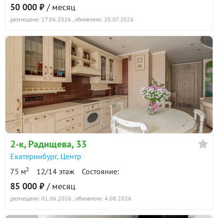
50 000 ₽
/ месяц
размещено: 17.06.2026
, обновлено: 20.07.2026
2-к квартира · 75.8 м² · 4/16 этаж
21 октября 2025
60 000
90 дн.
в аренде
800 ₽/м²
2-к квартира · 74.2 м² · 12/16 этаж
10 июля 2025
80 000
90 дн.
в аренде
1100 ₽/м²
2-к
, Радищева, 33
Екатеринбург
,
Центр
Показать всю историю: 30 предложений →
2
75 м
12/14 этаж
Состояние:
85 000 ₽
/ месяц
размещено: 01.06.2026
, обновлено: 4.08.2026