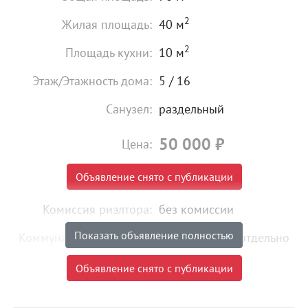
2
Жилая площадь:
40 м
2
Площадь кухни:
10 м
Этаж/Этажность дома:
5 / 16
Санузел:
раздельный
50 000
₽
Цена:
Объявление снято с публикации
Комиссия риэлтора:
без комиссии
Показать объявление полностью
Коммунальные платежи:
оплачиваются отдельно
Объявление снято с публикации
Объект № 197988. Сдается просторная 2-х
комнатная квартира в самом центре Екатеринбурга.