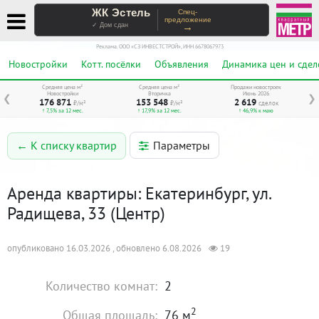
ЖК Эстель
Спец-
предложение
→
✓ Дом сдан
Реклама. ООО «СЗ ИНВЕСТСТРОЙ», ИНН 6678067973
Новостройки
Котт. посёлки
Объявления
Динамика цен и сдел
Средняя цена м²
Средняя цена м²
Продажи новостроек
Новостройки
Вторичка
Июнь 2026
❮
❯
176 871
153 548
2 619
₽/м²
₽/м²
сделок
↑ 7,5% за 12 мес.
↑ 17,9% за 12 мес.
↑ 46,9% к маю
Параметры
← К списку квартир
Аренда квартиры: Екатеринбург, ул.
Радищева, 33 (Центр)
опубликовано 16.03.2026 , обновлено 6.08.2026
19
Количество комнат:
2
2
Общая площадь:
76 м