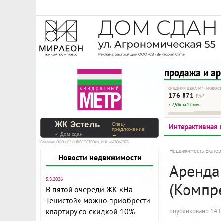
На Метре реклама - тольк
Помогайте независимому ре
продажа и а
СРЕДНЯЯ ЦЕНА М² · НОВОС
176 871
₽/м²
↑ 7,5% за 12 мес.
ЖК Эстель
Спец-
Интерактивная 
предложение
✓ Дом сдан
→
Реклама. ООО «СЗ ИНВЕСТСТРОЙ», ИНН 6678067973
Недвижимость Екатер
Новости недвижимости
Аренда 
5.8.2026
(Компр
В пятой очереди ЖК «На
Тенистой» можно приобрести
квартиру со скидкой 10%
опубликовано 14.0