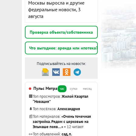
Москвы выросла и другие
федеральные новости, 3
августа
Проверка объекта/собственника
Что выгоднее: аренда или ипотека?
Подписывайтесь на новости:
Пульс Метра
час
сутки
месяц
🏢
Топ просмотров:
Жилой Квартал
“Новация”
🌲
Топ посёлков:
Александрия
📰
Топ материалов:
«Очень точечная
застройка. Рядом с церковью на
Эльмаше появ…»
• 12 читают
👀
Топ объявлений:
сад, п.