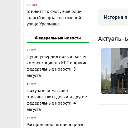
13.7.2026
Готовится к сносу ещё один
История п
старый квартал на главной
улице Уралмаша
К
Актуальн
Федеральные новости
Комис
1
5.8.2026
Путин утвердил новый расчет
Коммунал
э
компенсации по КРТ и другие
федеральные новости, 5
Сдам уютную
1
августа
ключи" мкр.
э
4.8.2026
всей необхо
Покупатели массово
откладывают сделки и другие
Депозит есть
федеральные новости, 4
ID объекта в
августа
3.8.2026
Распроданность новостроек