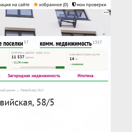
ация на сайте
избранное (
0
)
мои проверки
нта.
и!
 поселки
комм. недвижимость
57
1317
ВТОРИЧКА, СДЕЛКИ · ИЮНЬ 2026
КЛЮЧЕВАЯ СТАВКА ЦБ РФ
11 537
сделок
14
%
↑ 12,1% к маю
↓ снижение
к
Загородная недвижимость
Ипотека
чный рынок
Латвийская, 58/5
вийская, 58/5