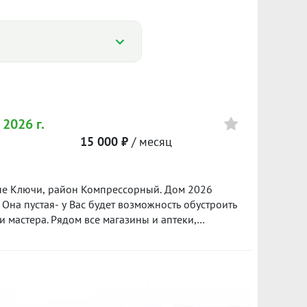
Цена
22 000
—
2026 г.
600 ₽/м²
15 000 ₽
/ месяц
16 000
ные Ключи, район Компрессорный. Дом 2026
700 ₽/м²
. Она пустая- у Вас будет возможность обустроить
и мастера. Рядом все магазины и аптеки,
ть парковка рядом с домом. Выезд на ЕКАД, до
000 в месяц плюс коммунальные платежи
оплачивается в том числе обеспечительный
00. ID объекта в нашей базе: