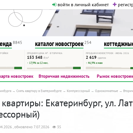
войти в личный кабинет
регистр
о нормальная. Никакого шок-конте
сурсу, как он помогает вам. Удач
ренда
каталог новостроек
коттеджные
8845
254
ТРОЙКИ
СРЕДНЯЯ ЦЕНА М² · ВТОРИЧКА
ПРОДАЖИ НОВОСТРОЕК · ИЮНЬ 2026
153 548
2 619
₽/м²
сделок
↑ 17,9% за 12 мес.
↑ 46,9% к маю
карта новостроек
Вторичная недвижимость
Рынок новострое
инбурга
Снять квартиру в Екатеринбурге
Компрессорный
Однокомнатные
Втори
квартиры: Екатеринбург, ул. Лат
ессорный)
4.2026 , обновлено 7.07.2026
35