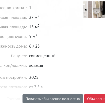
чество комнат:
1
2
щая площадь:
27 м
2
илая площадь:
15 м
2
лощадь кухни:
5 м
тажность дома:
6 / 25
Санузел:
совмещенный
алкон/лоджия:
лоджия
Год постройки:
2025
сота потолков:
от 2,5 м
Состояние:
хорошее
Показать объявление полностью
Объявлени