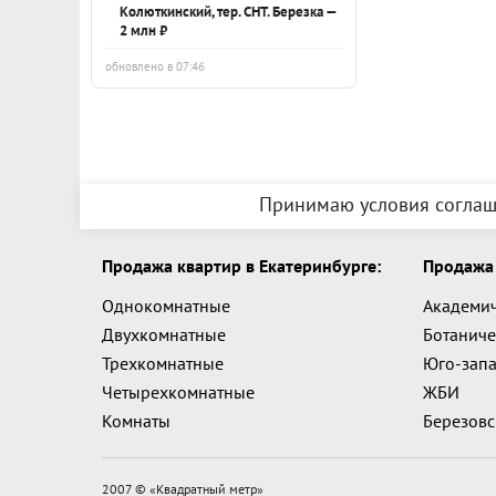
Колюткинский, тер. СНТ. Березка —
2 млн ₽
обновлено в 07:46
Принимаю условия соглаш
Продажа квартир в Екатеринбурге:
Продажа 
Однокомнатные
Академи
Двухкомнатные
Ботаниче
Трехкомнатные
Юго-зап
Четырехкомнатные
ЖБИ
Комнаты
Березов
2007 © «
Квадратный метр
»