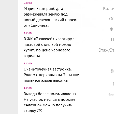
5.8.2026
Коли
Мэрия Екатеринбурга
размежевала землю под
Об
новый девелоперский проект
от «Самолета»
Ж
5.8.2026
В ЖК «7 ключей» квартиру с
П
чистовой отделкой можно
Этаж/Э
купить по цене чернового
варианта
5.8.2026
Очень точечная застройка.
Б
Рядом с церковью на Эльмаше
появится жилая высотка
4.8.2026
Выгода более полумиллиона.
Вы
На участок месяца в посёлке
«Адажио» можно получить
скидку 7%