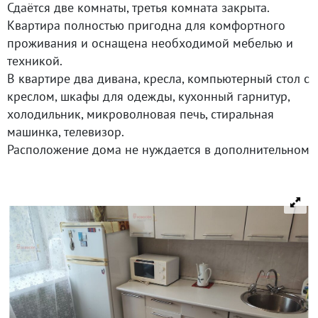
Сдаётся две комнаты, третья комната закрыта.
Квартира полностью пригодна для комфортного
проживания и оснащена необходимой мебелью и
техникой.
В квартире два дивана, кресла, компьютерный стол с
креслом, шкафы для одежды, кухонный гарнитур,
холодильник, микроволновая печь, стиральная
машинка, телевизор.
Расположение дома не нуждается в дополнительном
описании- это центр города.
При заселении вносится депозит в размере
ежемесячного платежа, можно разделить.
Рассмотри порядочных арендаторов, без вредных
привычек, без животных.
Звоните и приходите на просмотр.