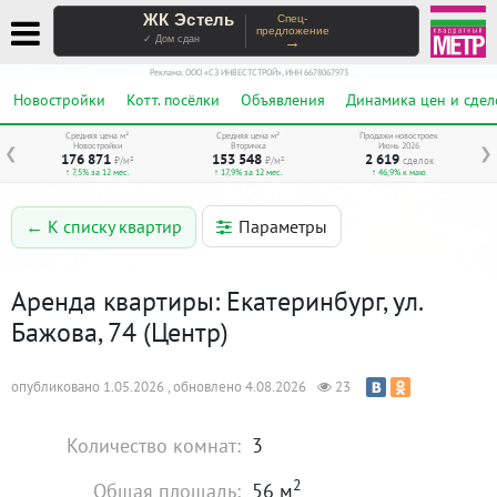
ЖК Эстель
Спец-
предложение
→
✓ Дом сдан
Реклама. ООО «СЗ ИНВЕСТСТРОЙ», ИНН 6678067973
Новостройки
Котт. посёлки
Объявления
Динамика цен и сдел
Средняя цена м²
Средняя цена м²
Продажи новостроек
Новостройки
Вторичка
Июнь 2026
❮
❯
176 871
153 548
2 619
₽/м²
₽/м²
сделок
↑ 7,5% за 12 мес.
↑ 17,9% за 12 мес.
↑ 46,9% к маю
Параметры
← К списку квартир
Аренда квартиры: Екатеринбург, ул.
Бажова, 74 (Центр)
опубликовано 1.05.2026 , обновлено 4.08.2026
23
Количество комнат:
3
2
Общая площадь:
56 м