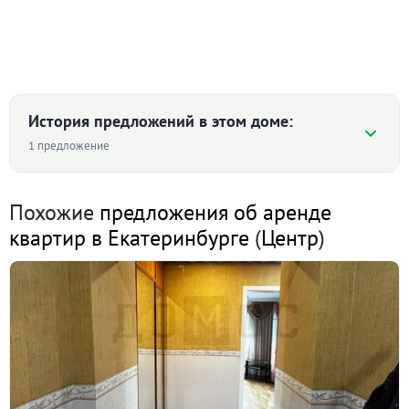
История предложений в этом доме:
1 предложение
Похожие
предложения об аренде
1-к квартира · 30 м² · 2/9 этаж
квартир в Екатеринбурге
(
Центр
)
16 января 2021
19 000
90 дн.
в аренде
600 ₽/м²