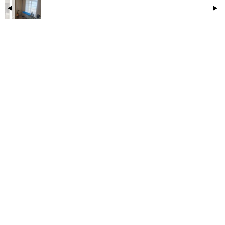
объектов городской среды.
Легкий доступ ко всей транспортной сети города
благодаря близости остановок общественного
транспорта и станций метро.
Эта квартира станет идеальным выбором для тех, кто
ценит качество жизни, любит городскую атмосферу и
стремится жить комфортно и удобно. Добро
пожаловать в квартиру мечты!