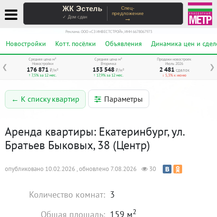
ЖК Эстель
Спец-
предложение
→
✓ Дом сдан
Реклама. ООО «СЗ ИНВЕСТСТРОЙ», ИНН 6678067973
Новостройки
Котт. посёлки
Объявления
Динамика цен и сдел
Средняя цена м²
Средняя цена м²
Продажи новостроек
Новостройки
Вторичка
Июль 2026
❮
❯
176 871
153 548
2 481
₽/м²
₽/м²
сделок
↑ 7,5% за 12 мес.
↑ 17,9% за 12 мес.
↓ 5,3% к июню
Параметры
← К списку квартир
Аренда квартиры: Екатеринбург, ул.
Братьев Быковых, 38 (Центр)
опубликовано 10.02.2026 , обновлено 7.08.2026
30
Количество комнат:
3
2
Общая площадь:
159 м