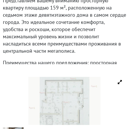
Представляем вашему вниманию просторную
квартиру площадью 159 м², расположенную на
седьмом этаже девятиэтажного дома в самом сердце
города. Это идеальное сочетание комфорта,
удобства и роскоши, которое обеспечит
максимальный уровень жизни и позволит
насладиться всеми преимуществами проживания в
центральной части мегаполиса.
Преимущества нашего предложения: просторная
жилая зона с продуманным дизайнером
интерьером.
Высококачественный ремонт и современная техника
для комфортного быта. Прекрасный вид из окон,
открывающийся на живописные городские пейзажи.
Расположение в тихом районе с развитой
инфраструктурой и близостью всех необходимых