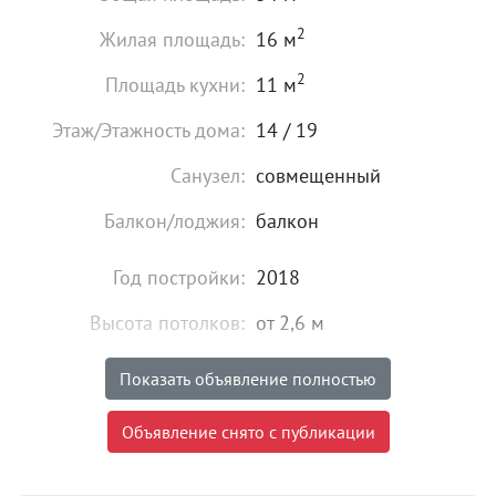
2
Жилая площадь:
16 м
2
Площадь кухни:
11 м
Этаж/Этажность дома:
14 / 19
Санузел:
совмещенный
Балкон/лоджия:
балкон
Год постройки:
2018
Высота потолков:
от 2,6 м
Состояние:
хорошее
Показать объявление полностью
Мебель:
есть
Объявление снято с публикации
25 000
₽
Цена: