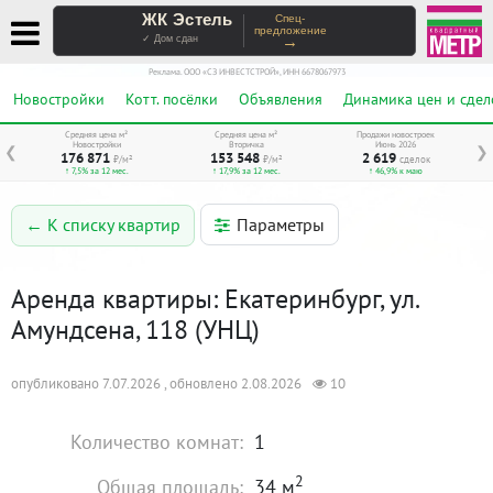
ЖК Эстель
Спец-
предложение
→
✓ Дом сдан
Реклама. ООО «СЗ ИНВЕСТСТРОЙ», ИНН 6678067973
Новостройки
Котт. посёлки
Объявления
Динамика цен и сдел
Средняя цена м²
Средняя цена м²
Продажи новостроек
Новостройки
Вторичка
Июнь 2026
❮
❯
176 871
153 548
2 619
₽/м²
₽/м²
сделок
↑ 7,5% за 12 мес.
↑ 17,9% за 12 мес.
↑ 46,9% к маю
Параметры
← К списку квартир
Аренда квартиры: Екатеринбург, ул.
Амундсена, 118 (УНЦ)
опубликовано 7.07.2026 , обновлено 2.08.2026
10
Количество комнат:
1
2
Общая площадь:
34 м