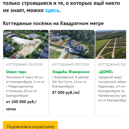
только строящиеся и те, о которых ещё никто
не знает, можно
здесь
.
Коттеджные посёлки на Квадратном метре
КОТТЕДЖНЫЙ ПОСЁЛОК
КОТТЕДЖНЫЙ ПОСЁЛОК
КОТТЕДЖНЫЙ ПОС
Озеро парк
Усадьбы Жаворонки
«ДОМО»
Московский тракт, 48 км
г. Березовский. В районе
городской округ
от Екатеринбурга, 5 км от
ЖК Уют-Сити, 19 км от
Сысертский, вблизи 
г. Ревда (ориентир
Екатеринбурга
Кадниково, 24 км от
п.Починок), 60 км от
Екатеринбурга по
87 000 руб./м2
Екатеринбурга
Челябинскому тракт
км от Екатеринбурга
от 100 000 руб./
сотка
Подписаться на
рассылку