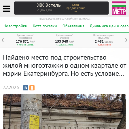
ЖК Эстель
Спец-
предложение
→
✓ Дом сдан
Реклама. ООО «СЗ ИНВЕСТСТРОЙ», ИНН 6678067973
Новостройки
Котт. посёлки
Объявления
Динамика цен и сдел
Средняя цена м²
Средняя цена м²
Продажи новостроек
Новостройки
Вторичка
Июль 2026
❮
❯
176 871
153 548
2 481
₽/м²
₽/м²
сделок
↑ 7,5% за 12 мес.
↑ 17,9% за 12 мес.
↓ 5,3% к июню
Найдено место под строительство
жилой многоэтажки в одном квартале от
мэрии Екатеринбурга. Но есть условие…
7.7.2026