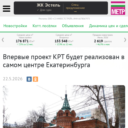
ЖК Эстель
Спец-
предложение
→
✓ Дом сдан
Реклама. ООО «СЗ ИНВЕСТСТРОЙ», ИНН 6678067973
Новостройки
Котт. посёлки
Объявления
Динамика цен и сдел
Средняя цена м²
Средняя цена м²
Продажи новостроек
Новостройки
Вторичка
Июнь 2026
❮
❯
176 871
153 548
2 619
₽/м²
₽/м²
сделок
↑ 7,5% за 12 мес.
↑ 17,9% за 12 мес.
↑ 46,9% к маю
Впервые проект КРТ будет реализован в
самом центре Екатеринбурга
22.5.2026