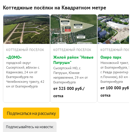
Коттеджные посёлки на Квадратном метре
КОТТЕДЖНЫЙ ПОСЁЛОК
КОТТЕДЖНЫЙ ПОСЁЛОК
КОТТЕДЖНЫЙ ПОС
«ДОМО»
Жилой район "Новые
Озеро парк
Патруши"
городской округ
Московский тракт, 4
Сысертский, вблизи с.
от Екатеринбурга, 5 
Сысертский МО, с.
Кадниково, 24 км от
г. Ревда (ориентир
Патруши, Южное
Екатеринбурга по
п.Починок), 60 км от
направление, 29 км от
Челябинскому тракту, 42
Екатеринбурга
Екатеринбурга
км от Екатеринбурга
от 100 000 руб./
от 325 000 руб./
сотка
сотка
Подписаться на
рассылку
Подписывайтесь на новости: