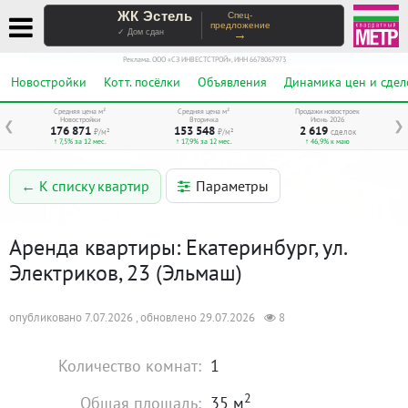
ЖК Эстель
Спец-
предложение
→
✓ Дом сдан
Реклама. ООО «СЗ ИНВЕСТСТРОЙ», ИНН 6678067973
Новостройки
Котт. посёлки
Объявления
Динамика цен и сдел
Средняя цена м²
Средняя цена м²
Продажи новостроек
Новостройки
Вторичка
Июнь 2026
❮
❯
176 871
153 548
2 619
₽/м²
₽/м²
сделок
↑ 7,5% за 12 мес.
↑ 17,9% за 12 мес.
↑ 46,9% к маю
Параметры
← К списку квартир
Аренда квартиры: Екатеринбург, ул.
Электриков, 23 (Эльмаш)
опубликовано 7.07.2026 , обновлено 29.07.2026
8
Количество комнат:
1
2
Общая площадь:
35 м