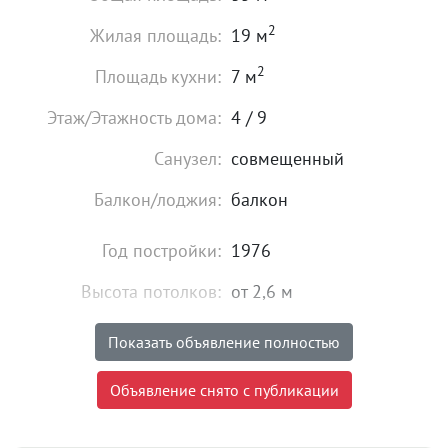
2
Жилая площадь:
19 м
2
Площадь кухни:
7 м
Этаж/Этажность дома:
4 / 9
Санузел:
совмещенный
Балкон/лоджия:
балкон
Год постройки:
1976
Высота потолков:
от 2,6 м
Состояние:
хорошее
Показать объявление полностью
Мебель:
есть
Объявление снято с публикации
28 000
₽
Цена: