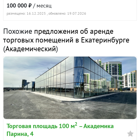
100 000 ₽
/ месяц
Екатеринбург, ул. Ландау, 7б (Академический) ·
размещено: 16.12.2025
, обновлено: 19.07.2026
92.6 м²
19 мая 2026
Похожие
предложения об аренде
138 900
90 дн.
торговых помещений в Екатеринбурге
в аренде
1500 ₽/м²
(
Академический
)
Показать всю историю: 5 предложений →
2
Торговая площадь 100 м
– Академика
Парина, 4