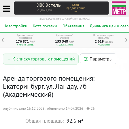
ЖК Эстель
Спец-
предложение
→
✓ Дом сдан
Реклама. ООО «СЗ ИНВЕСТСТРОЙ», ИНН 6678067973
Новостройки
Котт. посёлки
Объявления
Динамика цен и сдел
Средняя цена м²
Средняя цена м²
Продажи новостроек
Новостройки
Вторичка
Июнь 2026
❮
❯
176 871
153 548
2 619
₽/м²
₽/м²
сделок
↑ 7,5% за 12 мес.
↑ 17,9% за 12 мес.
↑ 46,9% к маю
Параметры
← К списку торговых помещений
Аренда торгового помещения:
Екатеринбург, ул. Ландау, 7б
(Академический)
опубликовано 16.12.2025 , обновлено 14.07.2026
26
2
Общая площадь:
92.6 м