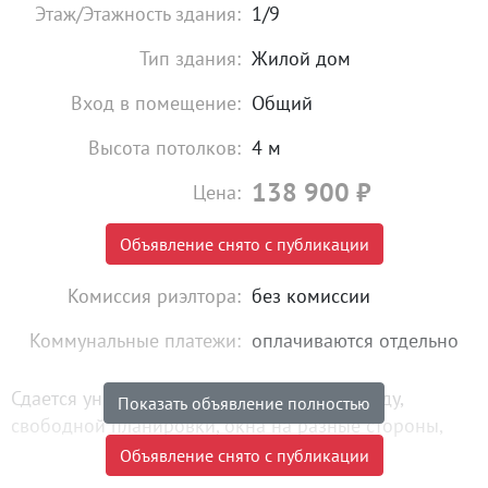
Этаж/Этажность здания:
1/9
Тип здания:
Жилой дом
Вход в помещение:
Общий
Высота потолков:
4 м
138 900
₽
Цена:
Объявление снято с публикации
Комиссия риэлтора:
без комиссии
Коммунальные платежи:
оплачиваются отдельно
Сдается универсальное помещение в аренду,
Показать объявление полностью
свободной планировки, окна на разные стороны,
вход с центральной улицы, парковка вдоль дороги,
Объявление снято с публикации
первая линия. Опытный и лояльный Арендодатель.