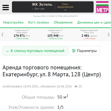
ЖК Эстель
Спец-
предложение
→
✓ Дом сдан
Реклама. ООО «СЗ ИНВЕСТСТРОЙ», ИНН 6678067973
Новостройки
Котт. посёлки
Объявления
Динамика цен и сдел
Средняя цена м²
Средняя цена м²
Продажи новостроек
Новостройки
Вторичка
Июль 2026
❮
❯
176 871
153 548
2 481
₽/м²
₽/м²
сделок
↑ 7,5% за 12 мес.
↑ 17,9% за 12 мес.
↓ 5,3% к июню
Параметры
← К списку торговых помещений
Аренда торгового помещения:
Екатеринбург, ул. 8 Марта, 128 (Центр)
опубликовано 18.04.2026 , обновлено 26.06.2026
20
2
Общая площадь:
50 м
Этаж/Этажность здания:
1/5