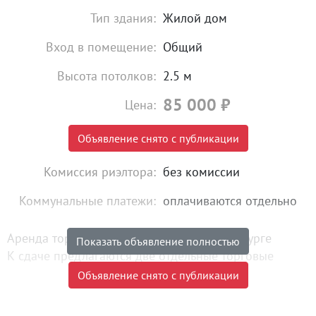
Тип здания:
Жилой дом
Вход в помещение:
Общий
Высота потолков:
2.5 м
85 000
₽
Цена:
Объявление снято с публикации
Комиссия риэлтора:
без комиссии
Коммунальные платежи:
оплачиваются отдельно
Аренда торговых площадей в г. Екатеринбурге
Показать объявление полностью
К сдаче предлагаются две отдельные торговые
площади в коммерческом помещении на первой
Объявление снято с публикации
линии с высокой проходимостью.
Локация: г. Екатеринбург, ул. 8 Марта, 128.