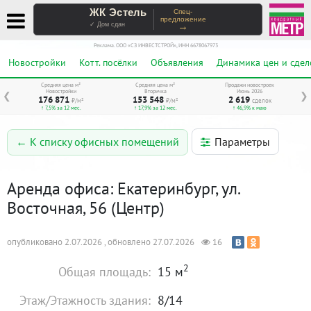
ЖК Эстель
Спец-
предложение
→
✓ Дом сдан
Реклама. ООО «СЗ ИНВЕСТСТРОЙ», ИНН 6678067973
Новостройки
Котт. посёлки
Объявления
Динамика цен и сдел
Средняя цена м²
Средняя цена м²
Продажи новостроек
Новостройки
Вторичка
Июнь 2026
❮
❯
176 871
153 548
2 619
₽/м²
₽/м²
сделок
↑ 7,5% за 12 мес.
↑ 17,9% за 12 мес.
↑ 46,9% к маю
Параметры
← К списку офисных помещений
Аренда офиса: Екатеринбург, ул.
Восточная, 56 (Центр)
опубликовано 2.07.2026 , обновлено 27.07.2026
16
2
Общая площадь:
15 м
Этаж/Этажность здания:
8/14