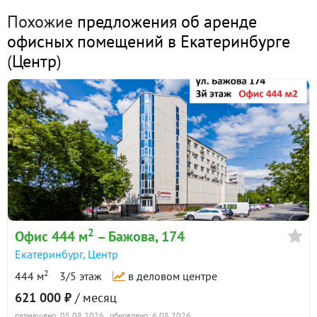
Похожие
предложения об аренде
Показать всю историю: 23 предложения →
офисных помещений в Екатеринбурге
(
Центр
)
2
Офис 444 м
– Бажова, 174
Екатеринбург
,
Центр
2
444 м
3/5 этаж
в деловом центре
621 000 ₽
/ месяц
размещено: 05.08.2026
, обновлено: 6.08.2026