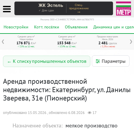
ЖК Эстель
Спец-
предложение
→
✓ Дом сдан
Реклама. ООО «СЗ ИНВЕСТСТРОЙ», ИНН 6678067973
Новостройки
Котт. посёлки
Объявления
Динамика цен и сдел
Средняя цена м²
Средняя цена м²
Продажи новостроек
Новостройки
Вторичка
Июль 2026
❮
❯
176 871
153 548
2 481
₽/м²
₽/м²
сделок
↑ 7,5% за 12 мес.
↑ 17,9% за 12 мес.
↓ 5,3% к июню
Параметры
← К списку промышленных объектов
Аренда производственной
недвижимости: Екатеринбург, ул. Данилы
Зверева, 31е (Пионерский)
опубликовано 15.05.2026 , обновлено 6.08.2026
17
Назначение объекта:
мелкое производство