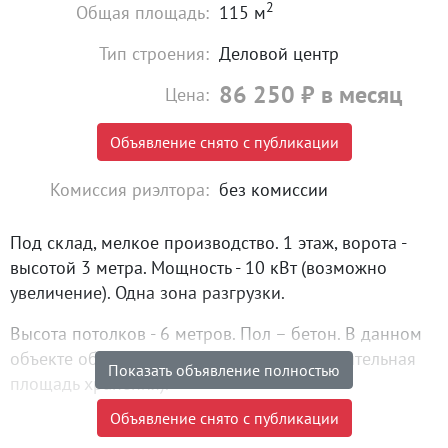
2
Общая площадь:
115 м
Тип строения:
Деловой центр
86 250
₽
в месяц
Цена:
Объявление снято с публикации
Комиссия риэлтора:
без комиссии
Под склад, мелкое производство. 1 этаж, ворота -
высотой 3 метра. Мощность - 10 кВт (возможно
увеличение). Одна зона разгрузки.
Высота потолков - 6 метров. Пол – бетон. В данном
объекте оборудован второй этаж (дополнительная
Показать объявление полностью
площадь хранения).
Объявление снято с публикации
Возможно демонтировать. Дополнительно можно