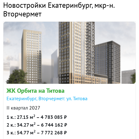
Новостройки Екатеринбург
,
мкр-н.
Вторчермет
ЖК Орбита на Титова
Екатеринбург, Вторчермет: ул. Титова
II квартал
2027
2
1 к.: 27.15 м
– 4 783 085 ₽
2
2 к.: 34.27 м
– 6 744 162 ₽
2
3 к.: 54.77 м
– 7 772 268 ₽