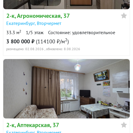
в продаже
141800 ₽/м²
2-к
, Агрономическая, 37
Показать всю историю: 30 предложений →
Екатеринбург
,
Вторчермет
2
33.3 м
1/5 этаж
Состояние: удовлетворительное
2
3 800 000 ₽
(114100 ₽/м
)
размещено: 02.08.2026
, обновлено: 8.08.2026
2-к
, Аптекарская, 37
Екатеринбург
,
Вторчермет