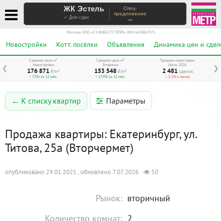
ЖК Эстель
Спец-
предложение
→
✓ Дом сдан
Реклама. ООО «СЗ ИНВЕСТСТРОЙ», ИНН 6678067973
Новостройки
Котт. посёлки
Объявления
Динамика цен и сдел
Средняя цена м²
Средняя цена м²
Продажи новостроек
Новостройки
Вторичка
Июль 2026
❮
❯
176 871
153 548
2 481
₽/м²
₽/м²
сделок
↑ 7,5% за 12 мес.
↑ 17,9% за 12 мес.
↓ 5,3% к июню
Параметры
← К списку квартир
Продажа квартиры: Екатеринбург, ул.
Титова, 25а (Вторчермет)
опубликовано 29.01.2021 , обновлено 7.07.2026
50
Рынок:
вторичный
Количество комнат:
2