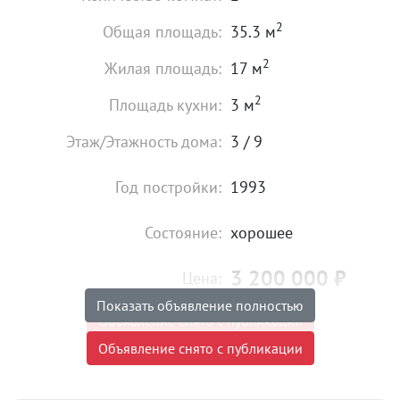
2
Общая площадь:
35.3 м
2
Жилая площадь:
17 м
2
Площадь кухни:
3 м
Этаж/Этажность дома:
3 / 9
Год постройки:
1993
Состояние:
хорошее
3 200 000
₽
Цена:
Показать объявление полностью
Объявление снято с публикации
Объявление снято с публикации
Продаётся замечательная 2-ком. квартира
коридорного типа. Комнаты изолированы.