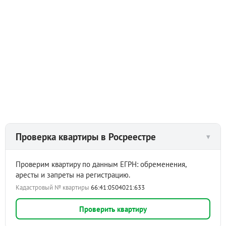
просмотре. ***Гарантийный сертификат «Защита
собственности» по данному объекту в подарок***
Проверка квартиры в Росреестре
▾
Проверим квартиру по данным ЕГРН: обременения,
аресты и запреты на регистрацию.
Кадастровый № квартиры
66:41:0504021:633
Проверить квартиру