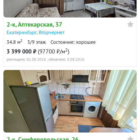
3 380 000
90 дн.
в продаже
75100 ₽/м²
2-к
, Аптекарская, 37
Показать всю историю: 7 предложений →
Екатеринбург
,
Вторчермет
2
34.8 м
3/9 этаж
Состояние: хорошее
2
3 399 000 ₽
(97700 ₽/м
)
размещено: 01.08.2026
, обновлено: 8.08.2026
2-к
, Симферопольская, 26