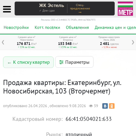
ЖК Эстель
Спец-
предложение
→
✓ Дом сдан
Реклама. ООО «СЗ ИНВЕСТСТРОЙ», ИНН 6678067973
Новостройки
Котт. посёлки
Объявления
Динамика цен и сдел
Средняя цена м²
Средняя цена м²
Продажи новостроек
Новостройки
Вторичка
Июль 2026
❮
❯
176 871
153 548
2 481
₽/м²
₽/м²
сделок
↑ 7,5% за 12 мес.
↑ 17,9% за 12 мес.
↓ 5,3% к июню
Параметры
← К списку квартир
Продажа квартиры: Екатеринбург, ул.
Новосибирская, 103 (Вторчермет)
опубликовано 26.04.2026 , обновлено 9.08.2026
39
Кадастровый номер:
66:41:0504021:633
Рынок:
вторичный