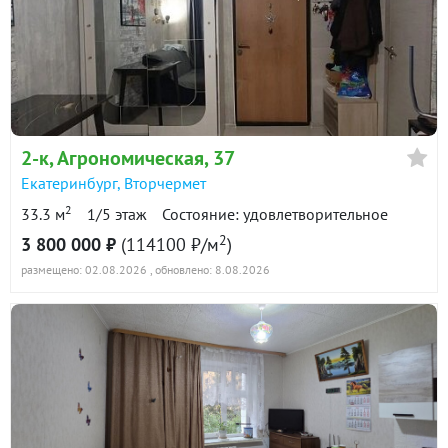
Ставка
I пол. 2020
I пол. 2021
II пол. 2021
I пол. 2022
%
2-к квартира · 43 м² · 1/4 этаж
44 800
Сумма кредита 2 639 000
Ежемесячный
9 августа 2022
₽
2-к
, Агрономическая, 37
₽
платёж
2 750 000
90 дн.
Екатеринбург
,
Вторчермет
Расчёт по аннуитетной формуле и является ориентировочным. Точную
в продаже
64000 ₽/м²
2
ставку и условия уточняйте в банке.
33.3 м
1/5 этаж
Состояние: удовлетворительное
2
3 800 000 ₽
(114100 ₽/м
)
2-к квартира · 45 м² · 3/5 этаж
размещено: 02.08.2026
, обновлено: 8.08.2026
12 января 2022
3 180 000
90 дн.
в продаже
70700 ₽/м²
2-к квартира · 45 м² · 3/5 этаж
23 октября 2021