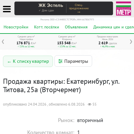
ЖК Эстель
Спец-
предложение
→
✓ Дом сдан
Реклама. ООО «СЗ ИНВЕСТСТРОЙ», ИНН 6678067973
Новостройки
Котт. посёлки
Объявления
Динамика цен и сдел
Средняя цена м²
Средняя цена м²
Продажи новостроек
Новостройки
Вторичка
Июнь 2026
❮
❯
176 871
153 548
2 619
₽/м²
₽/м²
сделок
↑ 7,5% за 12 мес.
↑ 17,9% за 12 мес.
↑ 46,9% к маю
Параметры
← К списку квартир
Продажа квартиры: Екатеринбург, ул.
Титова, 25а (Вторчермет)
опубликовано 24.04.2026 , обновлено 6.08.2026
55
Рынок:
вторичный
Количество комнат:
1