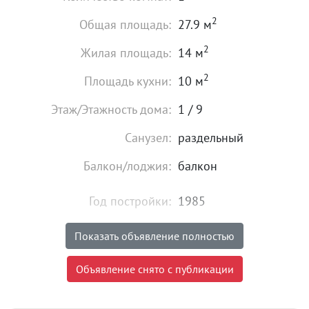
2
Общая площадь:
27.9 м
2
Жилая площадь:
14 м
2
Площадь кухни:
10 м
Этаж/Этажность дома:
1 / 9
Санузел:
раздельный
Балкон/лоджия:
балкон
Год постройки:
1985
Высота потолков:
от 2,6 м
Показать объявление полностью
Состояние:
хорошее
Объявление снято с публикации
Мебель:
есть