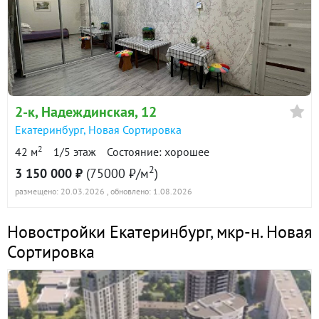
3 500 000
90 дн.
в продаже
81400 ₽/м²
Показать всю историю: 14 предложений →
2-к
, Надеждинская, 12
Екатеринбург
,
Новая Сортировка
2
42 м
1/5 этаж
Состояние: хорошее
2
3 150 000 ₽
(75000 ₽/м
)
размещено: 20.03.2026
, обновлено: 1.08.2026
Новостройки Екатеринбург
,
мкр-н. Новая
Сортировка