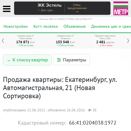
ЖК Эстель
Спец-
предложение
→
✓ Дом сдан
Реклама. ООО «СЗ ИНВЕСТСТРОЙ», ИНН 6678067973
Новостройки
Котт. посёлки
Объявления
Динамика цен и сдел
Средняя цена м²
Средняя цена м²
Продажи новостроек
Новостройки
Вторичка
Июль 2026
❮
❯
176 871
153 548
2 481
₽/м²
₽/м²
сделок
↑ 7,5% за 12 мес.
↑ 17,9% за 12 мес.
↓ 5,3% к июню
Параметры
← К списку квартир
Продажа квартиры: Екатеринбург, ул.
Автомагистральная, 21 (Новая
Сортировка)
опубликовано 21.06.2021 , обновлено 26.06.2026
38
Кадастровый номер:
66:41:0204038:1972