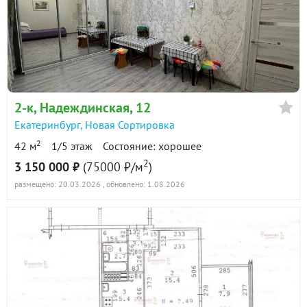
3 500 000
90 дн.
в продаже
81400 ₽/м²
Показать всю историю: 14 предложений →
2-к
, Надеждинская, 12
Екатеринбург
,
Новая Сортировка
2
42 м
1/5 этаж
Состояние: хорошее
2
3 150 000 ₽
(75000 ₽/м
)
размещено: 20.03.2026
, обновлено: 1.08.2026