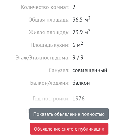
Количество комнат:
2
2
Общая площадь:
36.5 м
2
Жилая площадь:
23.9 м
2
Площадь кухни:
6 м
Этаж/Этажность дома:
9 / 9
Санузел:
совмещенный
Балкон/лоджия:
балкон
Год постройки:
1976
Высота потолков:
от 2,7 м
Показать объявление полностью
Состояние:
удовлетворительное
Объявление снято с публикации