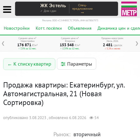
ЖК Эстель
Спец-
предложение
→
✓ Дом сдан
Реклама. ООО «СЗ ИНВЕСТСТРОЙ», ИНН 6678067973
Новостройки
Котт. посёлки
Объявления
Динамика цен и сдел
Средняя цена м²
Средняя цена м²
Продажи новостроек
Новостройки
Вторичка
Июль 2026
❮
❯
176 871
153 548
2 481
₽/м²
₽/м²
сделок
↑ 7,5% за 12 мес.
↑ 17,9% за 12 мес.
↓ 5,3% к июню
Параметры
← К списку квартир
Продажа квартиры: Екатеринбург, ул.
Автомагистральная, 21 (Новая
Сортировка)
опубликовано 3.08.2023 , обновлено 6.08.2026
54
Рынок:
вторичный