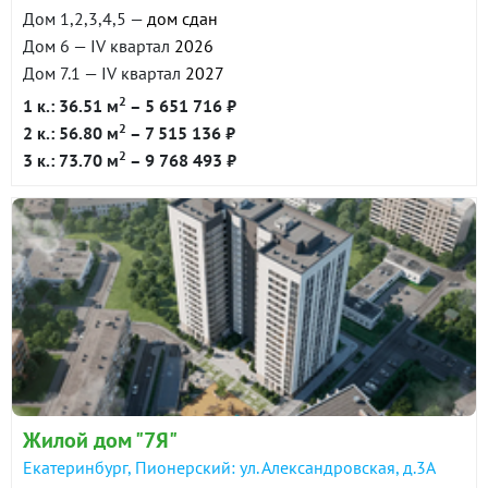
Дом 1,2,3,4,5 —
дом сдан
Дом 6 — IV квартал
2026
Дом 7.1 — IV квартал
2027
2
1 к.: 36.51 м
– 5 651 716 ₽
2
2 к.: 56.80 м
– 7 515 136 ₽
2
3 к.: 73.70 м
– 9 768 493 ₽
Жилой дом "7Я"
Екатеринбург, Пионерский: ул. Александровская, д.3А