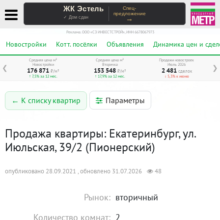
ЖК Эстель
Спец-
предложение
→
✓ Дом сдан
Реклама. ООО «СЗ ИНВЕСТСТРОЙ», ИНН 6678067973
Новостройки
Котт. посёлки
Объявления
Динамика цен и сдел
Средняя цена м²
Средняя цена м²
Продажи новостроек
Новостройки
Вторичка
Июль 2026
❮
❯
176 871
153 548
2 481
₽/м²
₽/м²
сделок
↑ 7,5% за 12 мес.
↑ 17,9% за 12 мес.
↓ 5,3% к июню
Параметры
← К списку квартир
Продажа квартиры: Екатеринбург, ул.
Июльская, 39/2 (Пионерский)
опубликовано 28.09.2021 , обновлено 31.07.2026
48
Рынок:
вторичный
Количество комнат:
2