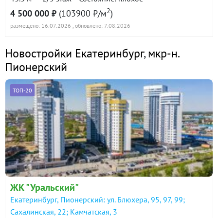
2
4 500 000 ₽
(103900 ₽/м
)
размещено: 16.07.2026
, обновлено: 7.08.2026
Новостройки Екатеринбург
,
мкр-н.
Пионерский
ТОП-20
ЖК "Уральский"
Екатеринбург, Пионерский: ул. Блюхера, 95, 97, 99;
Сахалинская, 22; Камчатская, 3