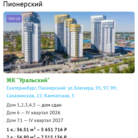
Пионерский
ТОП-20
ЖК "Уральский"
Екатеринбург, Пионерский: ул. Блюхера, 95, 97, 99;
Сахалинская, 22; Камчатская, 3
Дом 1,2,3,4,5 —
дом сдан
Дом 6 — IV квартал
2026
Дом 7.1 — IV квартал
2027
2
1 к.: 36.51 м
– 5 651 716 ₽
2
2 к.: 56.80 м
– 7 515 136 ₽