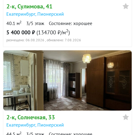
2-к
, Сулимова, 41
Екатеринбург
,
Пионерский
2
40.1 м
3/5 этаж
Состояние: хорошее
2
5 400 000 ₽
(134700 ₽/м
)
размещено: 06.08.2026
, обновлено: 7.08.2026
2-к
, Солнечная, 33
Екатеринбург
,
Пионерский
2
44.5 м
3/5 этаж
Состояние: хорошее