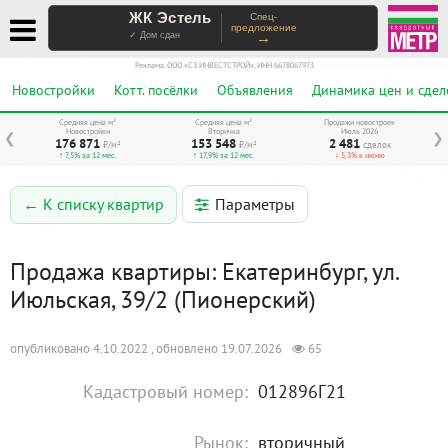
ЖК Эстель
Спец-
предложение
→
✓ Дом сдан
Реклама. ООО «СЗ ИНВЕСТСТРОЙ», ИНН 6678067973
Новостройки
Котт. посёлки
Объявления
Динамика цен и сдел
Средняя цена м²
Средняя цена м²
Продажи новостроек
Новостройки
Вторичка
Июль 2026
❮
❯
176 871
153 548
2 481
₽/м²
₽/м²
сделок
↑ 7,5% за 12 мес.
↑ 17,9% за 12 мес.
↓ 5,3% к июню
Параметры
← К списку квартир
Продажа квартиры: Екатеринбург, ул.
Июльская, 39/2 (Пионерский)
опубликовано 4.10.2022 , обновлено 19.07.2026
65
Кадастровый номер:
012896Г21
Рынок:
вторичный