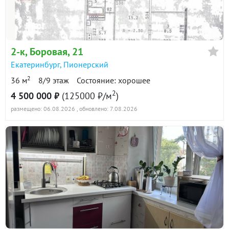
в продаже
116600 ₽/м²
Показать всю историю: 11 предложений →
2-к
, Боровая, 21
Екатеринбург
,
Пионерский
2
36 м
8/9 этаж
Состояние: хорошее
2
4 500 000 ₽
(125000 ₽/м
)
размещено: 06.08.2026
, обновлено: 7.08.2026