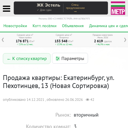
ЖК Эстель
Спец-
предложение
→
✓ Дом сдан
Реклама. ООО «СЗ ИНВЕСТСТРОЙ», ИНН 6678067973
Новостройки
Котт. посёлки
Объявления
Динамика цен и сдел
Средняя цена м²
Средняя цена м²
Продажи новостроек
Новостройки
Вторичка
Июнь 2026
❮
❯
176 871
153 548
2 619
₽/м²
₽/м²
сделок
↑ 7,5% за 12 мес.
↑ 17,9% за 12 мес.
↑ 46,9% к маю
Параметры
← К списку квартир
Продажа квартиры: Екатеринбург, ул.
Пехотинцев, 13 (Новая Сортировка)
опубликовано 14.12.2021 , обновлено 26.06.2026
42
Рынок:
вторичный
Количество комнат:
3