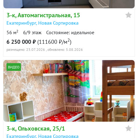
3-к
, Автомагистральная, 15
Екатеринбург
,
Новая Сортировка
2
56 м
6/9 этаж
Состояние: идеальное
2
6 250 000 ₽
(111600 ₽/м
)
размещено: 23.07.2026
, обновлено: 5.08.2026
ВИДЕО
3-к
, Ольховская, 25/1
Екатеринбург
,
Новая Сортировка