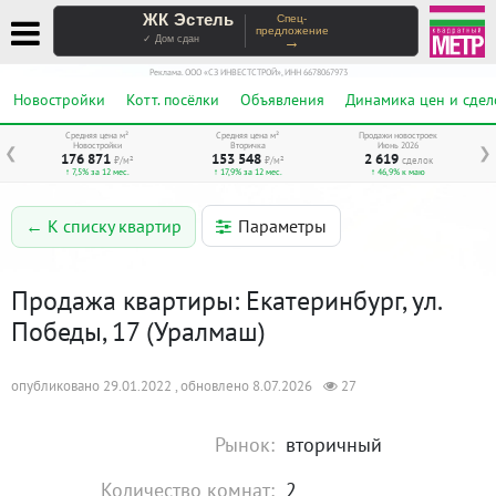
ЖК Эстель
Спец-
предложение
→
✓ Дом сдан
Реклама. ООО «СЗ ИНВЕСТСТРОЙ», ИНН 6678067973
Новостройки
Котт. посёлки
Объявления
Динамика цен и сдел
Средняя цена м²
Средняя цена м²
Продажи новостроек
Новостройки
Вторичка
Июнь 2026
❮
❯
176 871
153 548
2 619
₽/м²
₽/м²
сделок
↑ 7,5% за 12 мес.
↑ 17,9% за 12 мес.
↑ 46,9% к маю
Параметры
← К списку квартир
Продажа квартиры: Екатеринбург, ул.
Победы, 17 (Уралмаш)
опубликовано 29.01.2022 , обновлено 8.07.2026
27
Рынок:
вторичный
Количество комнат:
2