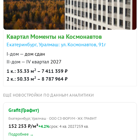
Квартал Моменты на Космонавтов
Екатеринбург, Уралмаш: ул. Космонавтов, 91г
I-дом —
дом сдан
II-дом — IV квартал
2027
2
1 к.: 35.33 м
– 7 411 359 ₽
2
2 к.: 50.33 м
– 8 787 964 ₽
ЕЩЁ НОВОСТРОЙКИ ПО ДАННЫМ АНАЛИТИКИ
Grafit(Графит)
Екатеринбург, Уралмаш · ООО СЗ ФОРУМ - ЖК ГРАФИТ
152 253 ₽/м²
+4.2%
срок: 4 кв. 2027
259 кв.
Подробнее →