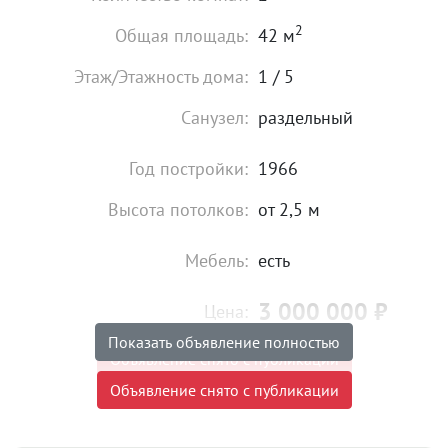
2
Общая площадь:
42 м
Этаж/Этажность дома:
1 / 5
Санузел:
раздельный
Год постройки:
1966
Высота потолков:
от 2,5 м
Мебель:
есть
3 000 000
₽
Цена:
Показать объявление полностью
Объявление снято с публикации
Объявление снято с публикации
Торг:
Невозможен
Ипотека:
Не подходит