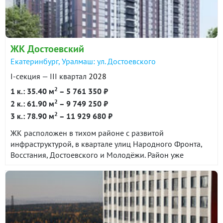
ЖК Достоевский
Екатеринбург, Уралмаш: ул. Достоевского
I-секция — III квартал
2028
2
1 к.: 35.40 м
– 5 761 350 ₽
2
2 к.: 61.90 м
– 9 749 250 ₽
2
3 к.: 78.90 м
– 11 929 680 ₽
ЖК расположен в тихом районе с развитой
инфраструктурой, в квартале улиц Народного Фронта,
Восстания, Достоевского и Молодёжи. Район уже
сформирован и сочетает в себе все необходимые
объекты социальной и торговой инфраструктуры. До
центра города 25 минут на автомобиле. До станции
метро Проспект Космонавтов около 10 минут на
общественном транспорте.