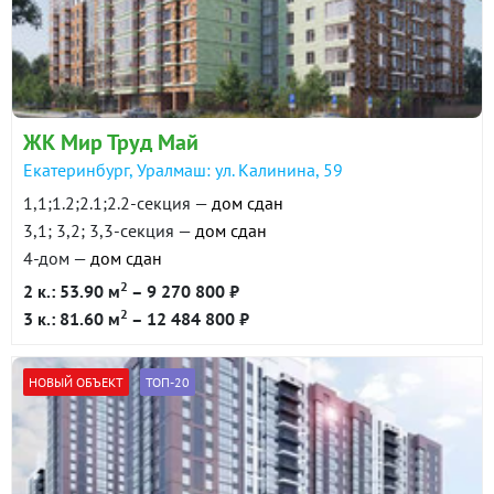
в продаже
93400 ₽/м²
Показать всю историю: 10 предложений →
ЖК Мир Труд Май
Екатеринбург, Уралмаш: ул. Калинина, 59
1,1;1.2;2.1;2.2-секция —
дом сдан
3,1; 3,2; 3,3-секция —
дом сдан
4-дом —
дом сдан
2
2 к.: 53.90 м
– 9 270 800 ₽
2
3 к.: 81.60 м
– 12 484 800 ₽
НОВЫЙ ОБЪЕКТ
ТОП-20