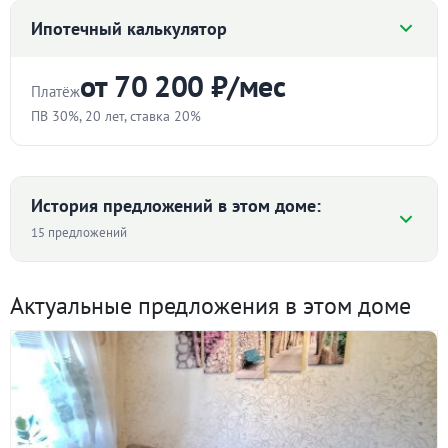
Ипотечный калькулятор
Ипотека:
Не подходит
от 70 200 ₽/мес
Предлагается к продаже квартира в доме, который в
Платёж
1993 году прошел реконструкцию. Был надстроен
ПВ 30%, 20 лет, ставка 20%
шестой этаж и кирпичные лоджии. В кварте два
Стоимость квартиры
уровня, но главная ее особенность в том, что
площадь квартиры как жилая, так и общая
₽
История предложений в этом доме:
использованы максимально, нет пустых площадей в
15 предложений
виде коридоров и углов.
Первоначальный взнос
Комнаты большие, удобной формы, две из которых
Средняя цена ₽/м² по дому
%
Актуальные предложения в этом доме
имеют по два окна. Квартира ждет ремонта по
вашему вкусу и предпочтению. В ней нет несущих
Срок
99 665 ₽/м²
стен, есть балки перекрытий, наличие в большой
95 814
комнате трех окон на одной стене дает возможность
лет
77 805
75 676
74 801
свободной планировки пространства.
60 865
Ставка