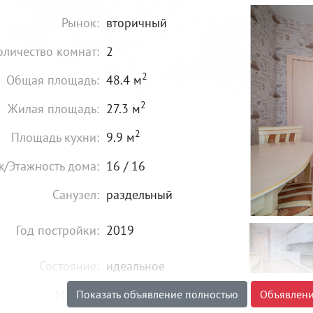
Рынок:
вторичный
оличество комнат:
2
2
Общая площадь:
48.4 м
2
Жилая площадь:
27.3 м
2
Площадь кухни:
9.9 м
ж/Этажность дома:
16 / 16
Санузел:
раздельный
Год постройки:
2019
Состояние:
идеальное
Мебель:
есть
Показать объявление полностью
Объявлени