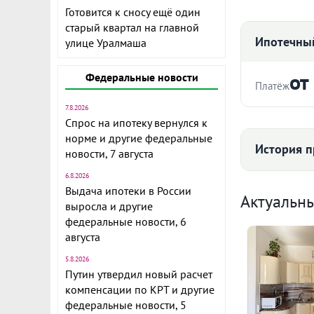
Готовится к сносу ещё один
старый квартал на главной
Ипотечный
улице Уралмаша
от
Федеральные новости
Платёж
7.8.2026
Стоимость ква
Спрос на ипотеку вернулся к
норме и другие федеральные
История п
Продается с
новости, 7 августа
одном из са
6.8.2026
Срок
Екатеринбург
Выдача ипотеки в России
Средняя цена
Актуальн
расположена
выросла и другие
дома 2019 г
федеральные новости, 6
августа
Есть простор
5.8.2026
Ежемесячны
великолепны
135
Путин утвердил новый расчет
утеплен, пок
Расчёт по анну
компенсации по КРТ и другие
федеральные новости, 5
I по
В квартире 