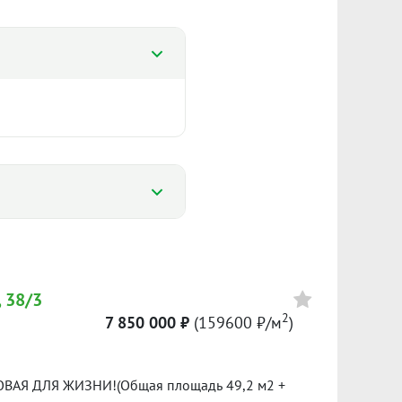
%
%
 38/3
165 377 ₽/м²
2
7 850 000 ₽
(159600 ₽/м
)
Сумма кредита 4 543 000 ₽
7 500
банке.
ВАЯ ДЛЯ ЖИЗНИ!(Общая площадь 49,2 м2 +
ол. 2024
I пол. 2026