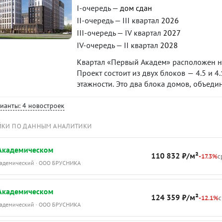
I-очередь —
дом сдан
II-очередь — III квартал
2026
III-очередь — IV квартал
2027
IV-очередь — II квартал
2028
Квартал «Первый Академ» расположен на
Проект состоит из двух блоков — 4.5 и 
этажности. Это два блока домов, объед
предусмотрены благоустроенная придом
коммерческие помещения на первых этаж
рианты: 4 новостроек
квартал 2025 года, блока 4.5 — на I квар
ЙКИ ПО ДАННЫМ АНАЛИТИКИ
 Академическом
110 832 ₽/м²
-17.3%
с
Академический · ООО БРУСНИКА
 Академическом
124 359 ₽/м²
-12.1%
с
Академический · ООО БРУСНИКА