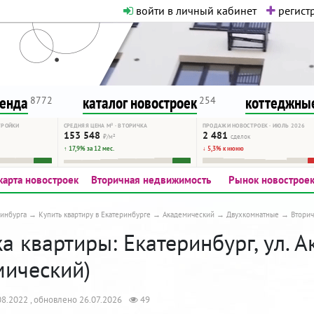
войти в личный кабинет
регистр
о нормальная. Никакого шок-конте
сурсу, как он помогает вам. Удач
ренда
каталог новостроек
коттеджные
8772
254
ТРОЙКИ
СРЕДНЯЯ ЦЕНА М² · ВТОРИЧКА
ПРОДАЖИ НОВОСТРОЕК · ИЮЛЬ 2026
153 548
2 481
₽/м²
сделок
↑ 17,9% за 12 мес.
↓ 5,3% к июню
карта новостроек
Вторичная недвижимость
Рынок новострое
инбурга
Купить квартиру в Екатеринбурге
Академический
Двухкомнатные
Втори
 квартиры: Екатеринбург, ул. А
мический)
8.2022 , обновлено 26.07.2026
49