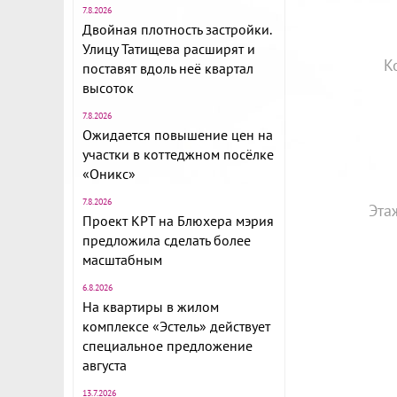
7.8.2026
Двойная плотность застройки.
Улицу Татищева расширят и
К
поставят вдоль неё квартал
высоток
7.8.2026
Ожидается повышение цен на
участки в коттеджном посёлке
«Оникс»
7.8.2026
Эта
Проект КРТ на Блюхера мэрия
предложила сделать более
масштабным
6.8.2026
На квартиры в жилом
комплексе «Эстель» действует
специальное предложение
августа
13.7.2026