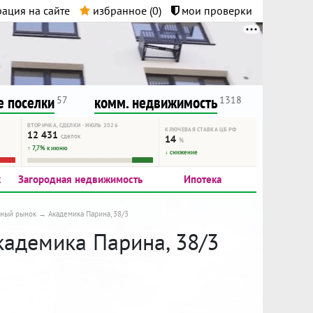
ация на сайте
избранное (
0
)
мои проверки
нта.
и!
 поселки
комм. недвижимость
57
1318
ВТОРИЧКА, СДЕЛКИ · ИЮЛЬ 2026
КЛЮЧЕВАЯ СТАВКА ЦБ РФ
12 431
сделок
14
%
↑ 7,7% к июню
↓ снижение
к
Загородная недвижимость
Ипотека
чный рынок
Академика Парина, 38/3
кадемика Парина, 38/3