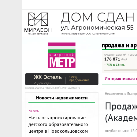
На Метре реклама - тольк
Помогайте независимому ре
продажа и а
СРЕДНЯЯ ЦЕНА М² · НОВОС
176 871
₽/м²
↑ 7,5% за 12 мес.
ЖК Эстель
Спец-
Интерактивная 
предложение
✓ Дом сдан
→
Реклама. ООО «СЗ ИНВЕСТСТРОЙ», ИНН 6678067973
Недвижимость Екатер
Новости недвижимости
Продажа
7.8.2026
(Акаде
Началось проектирование
детского образовательного
центра в Новокольцовском
опубликовано 18.0