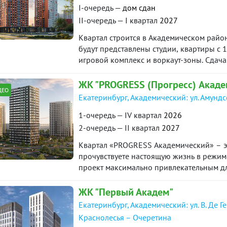
I-очередь —
дом сдан
II-очередь — I квартал
2027
Квартал строится в Академическом район
будут представлены студии, квартиры с 1
игровой комплекс и воркаут-зоны. Сдача
года.
ЖК "PROGRESS (Прогресс) Акаде
ДЕО
Екатеринбург, Академический: ул. Амунд
1-очередь — IV квартал
2026
2-очередь — II квартал
2027
Квартал «PROGRESS Академический» – эт
прочувствуете настоящую жизнь в режиме
проект максимально привлекательным для
пространств. Соседство с лесным массиво
уникальное экологически чистое окруже
ЖК "Первый Академ"
Екатеринбург, Академический: ул. В. Де Г
Краснолесья – Очеретина