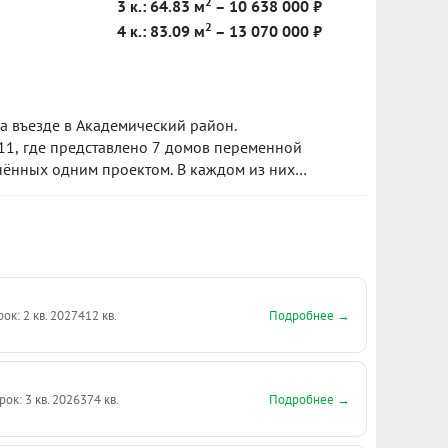
2
3 к.: 64.83 м
– 10 638 000 ₽
2
4 к.: 83.09 м
– 13 070 000 ₽
 въезде в Академический район.
4.11, где представлено 7 домов переменной
инённых одним проектом. В каждом из них
овая территория, подземный паркинг и
ах. Срок сдачи блока 4.11 запланирован на I
тал 2026 года.
Подробнее →
рок: 2 кв. 2027
412 кв.
Подробнее →
рок: 3 кв. 2026
374 кв.