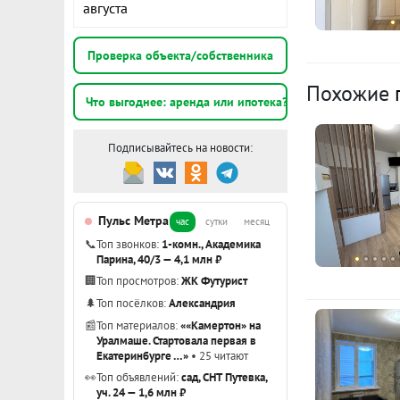
августа
благородный 
качественны
К
Проверка объекта/собственника
светильники,
пространство
1
Похожие
Что выгоднее: аренда или ипотека?
э
В подарок п
Подписывайтесь на новости:
1
В коридоре 
э
- кровать . 
раскладной д
Пульс Метра
час
сутки
месяц
1
В ванной ком
📞
Топ звонков:
1-комн., Академика
э
Парина, 40/3 — 4,1 млн ₽
Кухня обору
🏢
Топ просмотров:
ЖК Футурист
индукционна
Показать вс
🌲
Топ посёлков:
Александрия
посудомоечн
📰
Топ материалов:
««Камертон» на
Уралмаше. Стартовала первая в
Екатеринбурге …»
• 25 читают
Квартира го
👀
Топ объявлений:
сад, СНТ Путевка,
всей необхо
уч. 24 — 1,6 млн ₽