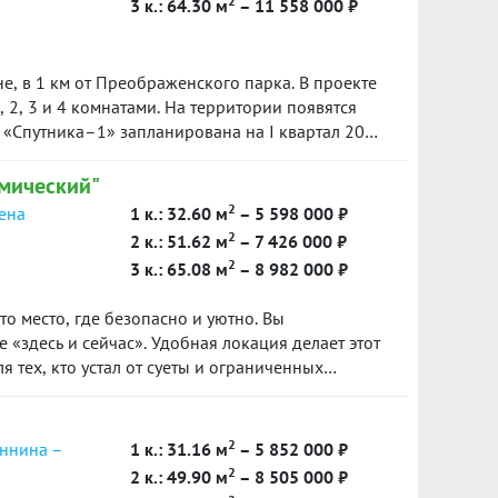
2
3 к.: 64.30 м
– 11 558 000 ₽
е, в 1 км от Преображенского парка. В проекте
, 2, 3 и 4 комнатами. На территории появятся
 «Спутника–1» запланирована на I квартал 2025
мический"
2
сена
1 к.: 32.60 м
– 5 598 000 ₽
2
2 к.: 51.62 м
– 7 426 000 ₽
2
3 к.: 65.08 м
– 8 982 000 ₽
о место, где безопасно и уютно. Вы
 «здесь и сейчас». Удобная локация делает этот
 тех, кто устал от суеты и ограниченных
м, улучшает качество воздуха и создает
ние.
2
еннина –
1 к.: 31.16 м
– 5 852 000 ₽
2
2 к.: 49.90 м
– 8 505 000 ₽