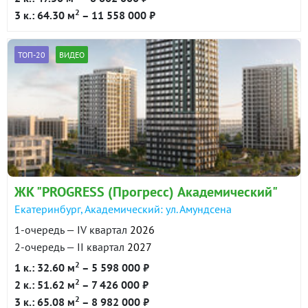
2
3 к.: 64.30 м
– 11 558 000 ₽
ТОП-20
ВИДЕО
ЖК "PROGRESS (Прогресс) Академический"
Екатеринбург, Академический: ул. Амундсена
1-очередь — IV квартал
2026
2-очередь — II квартал
2027
2
1 к.: 32.60 м
– 5 598 000 ₽
2
2 к.: 51.62 м
– 7 426 000 ₽
2
3 к.: 65.08 м
– 8 982 000 ₽