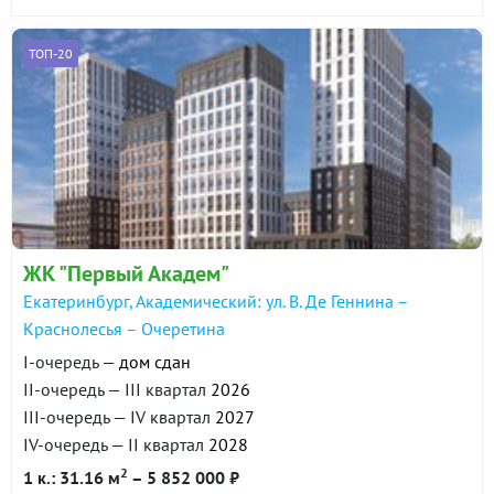
ТОП-20
ЖК "Первый Академ"
Екатеринбург, Академический: ул. В. Де Геннина –
Краснолесья – Очеретина
I-очередь —
дом сдан
II-очередь — III квартал
2026
III-очередь — IV квартал
2027
IV-очередь — II квартал
2028
2
1 к.: 31.16 м
– 5 852 000 ₽