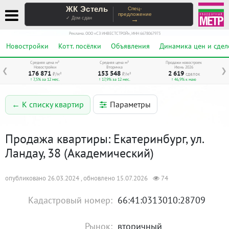
ЖК Эстель
Спец-
предложение
→
✓ Дом сдан
Реклама. ООО «СЗ ИНВЕСТСТРОЙ», ИНН 6678067973
Новостройки
Котт. посёлки
Объявления
Динамика цен и сдел
Средняя цена м²
Средняя цена м²
Продажи новостроек
Новостройки
Вторичка
Июнь 2026
❮
❯
176 871
153 548
2 619
₽/м²
₽/м²
сделок
↑ 7,5% за 12 мес.
↑ 17,9% за 12 мес.
↑ 46,9% к маю
Параметры
← К списку квартир
Продажа квартиры: Екатеринбург, ул.
Ландау, 38 (Академический)
опубликовано 26.03.2024 , обновлено 15.07.2026
74
Кадастровый номер:
66:41:0313010:28709
Рынок:
вторичный