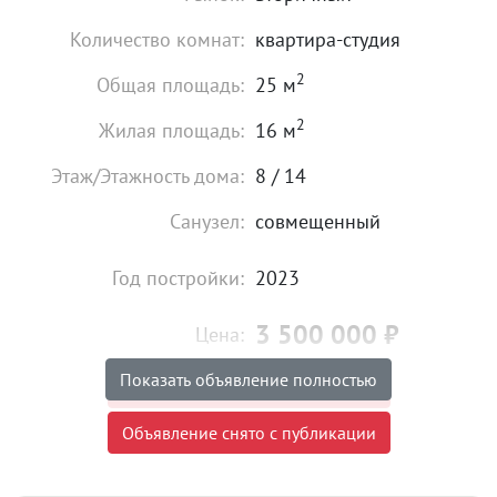
Количество комнат:
квартира-студия
2
Общая площадь:
25 м
2
Жилая площадь:
16 м
Этаж/Этажность дома:
8 / 14
Санузел:
совмещенный
Год постройки:
2023
3 500 000
₽
Цена:
Показать объявление полностью
Объявление снято с публикации
Объявление снято с публикации
Тип сделки:
«чистая» продажа
Ипотека:
Не подходит