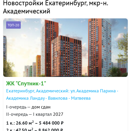
Новостройки Екатеринбург
,
мкр-н.
Академический
ТОП-20
ЖК "Спутник-1"
Екатеринбург, Академический: ул. Академика Парина -
Академика Ландау - Вавилова - Матвеева
I-очередь —
дом сдан
II-очередь — I квартал
2027
2
1 к.: 26.60 м
– 5 484 000 ₽
2
2 к.: 47.50 м
– 8 862 000 ₽