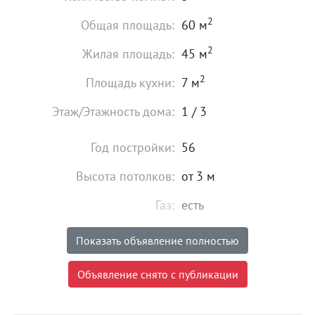
2
Общая площадь:
60 м
2
Жилая площадь:
45 м
2
Площадь кухни:
7 м
Этаж/Этажность дома:
1 / 3
Год постройки:
56
Высота потолков:
от 3 м
Газ:
есть
Состояние:
хорошее
Показать объявление полностью
Мебель:
есть
Объявление снято с публикации
4 250 000
₽
Цена: