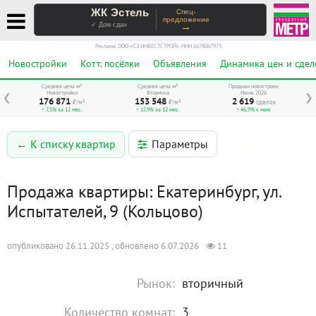
ЖК Эстель
Спец-
предложение
→
✓ Дом сдан
Реклама. ООО «СЗ ИНВЕСТСТРОЙ», ИНН 6678067973
Новостройки
Котт. посёлки
Объявления
Динамика цен и сдел
Средняя цена м²
Средняя цена м²
Продажи новостроек
Новостройки
Вторичка
Июнь 2026
❮
❯
176 871
153 548
2 619
₽/м²
₽/м²
сделок
↑ 7,5% за 12 мес.
↑ 17,9% за 12 мес.
↑ 46,9% к маю
Параметры
← К списку квартир
Продажа квартиры: Екатеринбург, ул.
Испытателей, 9 (Кольцово)
опубликовано 26.11.2025 , обновлено 6.07.2026
11
Рынок:
вторичный
Количество комнат:
3