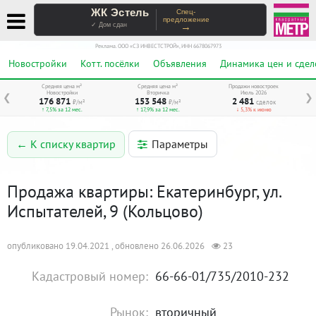
ЖК Эстель
Спец-
предложение
→
✓ Дом сдан
Реклама. ООО «СЗ ИНВЕСТСТРОЙ», ИНН 6678067973
Новостройки
Котт. посёлки
Объявления
Динамика цен и сдел
Средняя цена м²
Средняя цена м²
Продажи новостроек
Новостройки
Вторичка
Июль 2026
❮
❯
176 871
153 548
2 481
₽/м²
₽/м²
сделок
↑ 7,5% за 12 мес.
↑ 17,9% за 12 мес.
↓ 5,3% к июню
Параметры
← К списку квартир
Продажа квартиры: Екатеринбург, ул.
Испытателей, 9 (Кольцово)
опубликовано 19.04.2021 , обновлено 26.06.2026
23
Кадастровый номер:
66-66-01/735/2010-232
Рынок:
вторичный