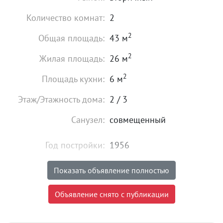
Количество комнат:
2
2
Общая площадь:
43 м
2
Жилая площадь:
26 м
2
Площадь кухни:
6 м
Этаж/Этажность дома:
2 / 3
Санузел:
совмещенный
Год постройки:
1956
Состояние:
хорошее
Показать объявление полностью
2 500 000
₽
Объявление снято с публикации
Цена:
Объявление снято с публикации