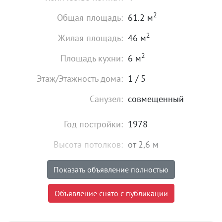
2
Общая площадь:
61.2 м
2
Жилая площадь:
46 м
2
Площадь кухни:
6 м
Этаж/Этажность дома:
1 / 5
Санузел:
совмещенный
Год постройки:
1978
Высота потолков:
от 2,6 м
Состояние:
хорошее
Показать объявление полностью
Мебель:
есть
Объявление снято с публикации
5 950 000
₽
Цена: