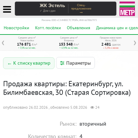
ЖК Эстель
Спец-
предложение
→
✓ Дом сдан
Реклама. ООО «СЗ ИНВЕСТСТРОЙ», ИНН 6678067973
Новостройки
Котт. посёлки
Объявления
Динамика цен и сдел
Средняя цена м²
Средняя цена м²
Продажи новостроек
Новостройки
Вторичка
Июль 2026
❮
❯
176 871
153 548
2 481
₽/м²
₽/м²
сделок
↑ 7,5% за 12 мес.
↑ 17,9% за 12 мес.
↓ 5,3% к июню
Параметры
← К списку квартир
Продажа квартиры: Екатеринбург, ул.
Билимбаевская, 30 (Старая Сортировка)
опубликовано 26.02.2026 , обновлено 5.08.2026
24
Рынок:
вторичный
Количество комнат:
4