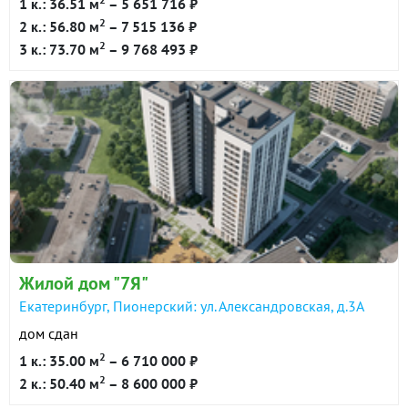
1 к.: 36.51 м
– 5 651 716 ₽
2
2 к.: 56.80 м
– 7 515 136 ₽
2
3 к.: 73.70 м
– 9 768 493 ₽
Жилой дом "7Я"
Екатеринбург, Пионерский: ул. Александровская, д.3А
дом сдан
2
1 к.: 35.00 м
– 6 710 000 ₽
2
2 к.: 50.40 м
– 8 600 000 ₽