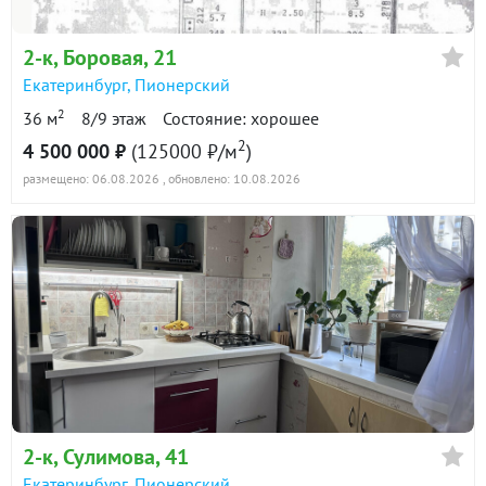
в продаже
103700 ₽/м²
2-к
, Боровая, 21
Показать всю историю: 8 предложений →
Екатеринбург
,
Пионерский
2
36 м
8/9 этаж
Состояние: хорошее
2
4 500 000 ₽
(125000 ₽/м
)
размещено: 06.08.2026
, обновлено: 10.08.2026
2-к
, Сулимова, 41
Екатеринбург
,
Пионерский