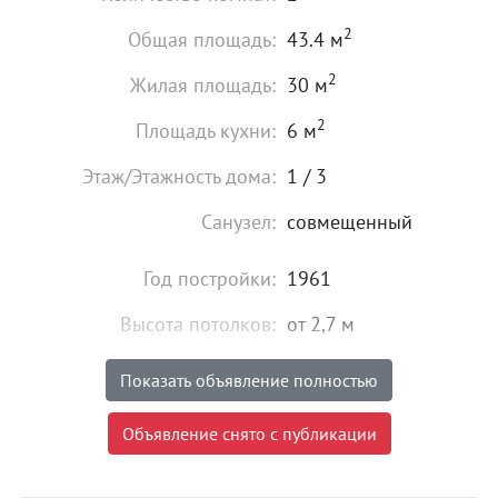
2
Общая площадь:
43.4 м
2
Жилая площадь:
30 м
2
Площадь кухни:
6 м
Этаж/Этажность дома:
1 / 3
Санузел:
совмещенный
Год постройки:
1961
Высота потолков:
от 2,7 м
Газ:
есть
Показать объявление полностью
Состояние:
хорошее
Объявление снято с публикации
4 800 000
₽
Цена: