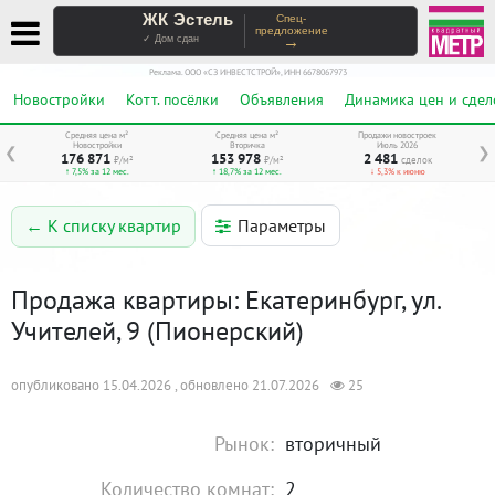
ЖК Эстель
Спец-
предложение
→
✓ Дом сдан
Реклама. ООО «СЗ ИНВЕСТСТРОЙ», ИНН 6678067973
Новостройки
Котт. посёлки
Объявления
Динамика цен и сдел
Средняя цена м²
Средняя цена м²
Продажи новостроек
Новостройки
Вторичка
Июль 2026
❮
❯
176 871
153 978
2 481
₽/м²
₽/м²
сделок
↑ 7,5% за 12 мес.
↑ 18,7% за 12 мес.
↓ 5,3% к июню
Параметры
← К списку квартир
Продажа квартиры: Екатеринбург, ул.
Учителей, 9 (Пионерский)
опубликовано 15.04.2026 , обновлено 21.07.2026
25
Рынок:
вторичный
Количество комнат:
2