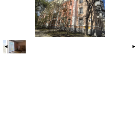
роскошную мастер‑спальню с собственной ванной;
аутентичные детали: лепнина на потолке, паркетный
пол, ощущение простора благодаря высоким (3 м)
потолкам;
зеленый двор и пешеходная аллея для прогулок;
мало машин, всегда есть места для парковки;
по соседству 2 школы, в т. ч. английская гимназия,
несколько садиков во дворе.
Не упустите шанс стать владельцем частички истории
Екатеринбурга!
Без долгов и обременений, быстрый выход на
сделку!
Записывайтесь на просмотр!
Арт. 135558358