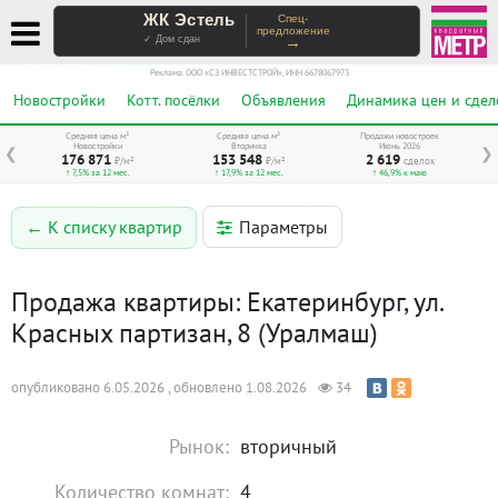
ЖК Эстель
Спец-
предложение
→
✓ Дом сдан
Реклама. ООО «СЗ ИНВЕСТСТРОЙ», ИНН 6678067973
Новостройки
Котт. посёлки
Объявления
Динамика цен и сдел
Средняя цена м²
Средняя цена м²
Продажи новостроек
Новостройки
Вторичка
Июнь 2026
❮
❯
176 871
153 548
2 619
₽/м²
₽/м²
сделок
↑ 7,5% за 12 мес.
↑ 17,9% за 12 мес.
↑ 46,9% к маю
Параметры
← К списку квартир
Продажа квартиры: Екатеринбург, ул.
Красных партизан, 8 (Уралмаш)
опубликовано 6.05.2026 , обновлено 1.08.2026
34
Рынок:
вторичный
Количество комнат:
4