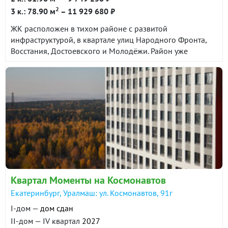
2
3 к.: 78.90 м
– 11 929 680 ₽
ЖК расположен в тихом районе с развитой
инфраструктурой, в квартале улиц Народного Фронта,
Восстания, Достоевского и Молодёжи. Район уже
сформирован и сочетает в себе все необходимые
объекты социальной и торговой инфраструктуры. До
центра города 25 минут на автомобиле. До станции
метро Проспект Космонавтов около 10 минут на
общественном транспорте.
Квартал Моменты на Космонавтов
Екатеринбург, Уралмаш: ул. Космонавтов, 91г
I-дом —
дом сдан
II-дом — IV квартал
2027