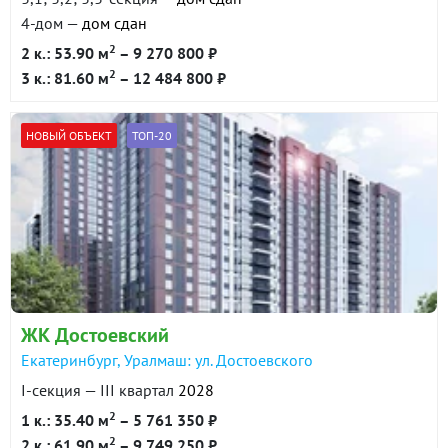
4-дом —
дом сдан
2
2 к.: 53.90 м
– 9 270 800 ₽
2
3 к.: 81.60 м
– 12 484 800 ₽
НОВЫЙ ОБЪЕКТ
ТОП-20
ЖК Достоевский
Екатеринбург, Уралмаш: ул. Достоевского
I-секция — III квартал
2028
2
1 к.: 35.40 м
– 5 761 350 ₽
2
2 к.: 61.90 м
– 9 749 250 ₽