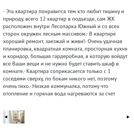
- Эта квартира понравится тем кто любит тишину и
природу, всего 12 квартир в подъезде, сам ЖК
расположен внутри Лесопарка Южный и со всех
сторон окружен лесным массивом.- В квартире
хороший ремонт, заезжай и живи!- Очень удачная
планировка, квадратная комната, просторная кухня
и коридор, большая гардеробная, в которую войдут
все Ваши вещи и не нужно будет ставить шкаф в
комнате.- Квартира соприкасается только с 1
соседями сверху, по бокам никого нет, поэтому
очень тихо.- Низкая коммуналка, потому что
отопление и горячая вода нагреваются за счет
индивидуального газового котла, что также
позволяет настраивать комфортную температуру в
любое время дня и года, плюс Вы не зависите от
опрессовок и отключения горячей воды!- Если вы на
своём личном транспорте, то у вас ВСЕГДА будет