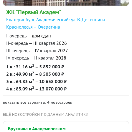
ЖК "Первый Академ"
Екатеринбург, Академический: ул. В. Де Геннина –
Краснолесья – Очеретина
I-очередь —
дом сдан
II-очередь — III квартал
2026
III-очередь — IV квартал
2027
IV-очередь — II квартал
2028
2
1 к.: 31.16 м
– 5 852 000 ₽
2
2 к.: 49.90 м
– 8 505 000 ₽
2
3 к.: 64.83 м
– 10 638 000 ₽
2
4 к.: 83.09 м
– 13 070 000 ₽
показать все варианты: 4 новостроек
ЕЩЁ НОВОСТРОЙКИ ПО ДАННЫМ АНАЛИТИКИ
Брусника в Академическом