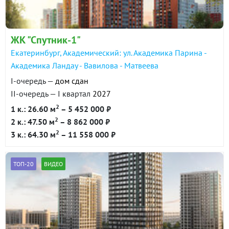
ЖК "Спутник-1"
Екатеринбург, Академический: ул. Академика Парина -
Академика Ландау - Вавилова - Матвеева
I-очередь —
дом сдан
II-очередь — I квартал
2027
2
1 к.: 26.60 м
– 5 452 000 ₽
2
2 к.: 47.50 м
– 8 862 000 ₽
2
3 к.: 64.30 м
– 11 558 000 ₽
ТОП-20
ВИДЕО