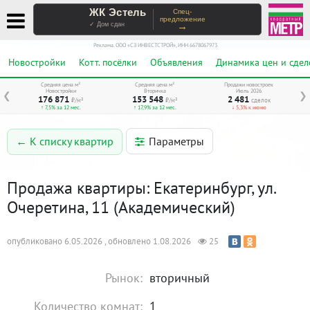
ЖК Эстель
Спец-
предложение
→
✓ Дом сдан
Реклама. ООО «СЗ ИНВЕСТСТРОЙ», ИНН 6678067973
Новостройки
Котт. посёлки
Объявления
Динамика цен и сдел
Средняя цена м²
Средняя цена м²
Продажи новостроек
Новостройки
Вторичка
Июль 2026
❮
❯
176 871
153 548
2 481
₽/м²
₽/м²
сделок
↑ 7,5% за 12 мес.
↑ 17,9% за 12 мес.
↓ 5,3% к июню
Параметры
← К списку квартир
Продажа квартиры: Екатеринбург, ул.
Очеретина, 11 (Академический)
опубликовано 6.05.2026 , обновлено 1.08.2026
25
Рынок:
вторичный
Количество комнат:
1