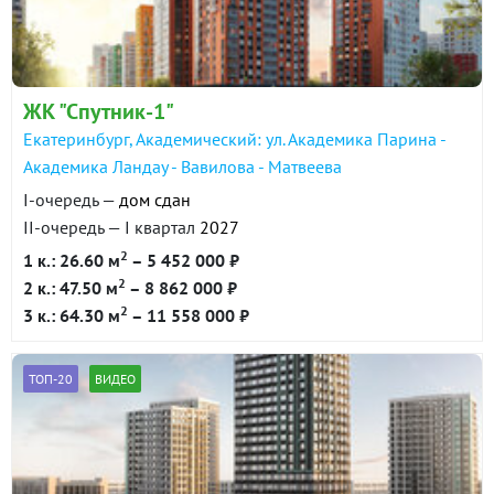
в продаже
96600 ₽/м²
Показать всю историю: 30 предложений →
ЖК "Спутник-1"
Екатеринбург, Академический: ул. Академика Парина -
Академика Ландау - Вавилова - Матвеева
I-очередь —
дом сдан
II-очередь — I квартал
2027
2
1 к.: 26.60 м
– 5 452 000 ₽
2
2 к.: 47.50 м
– 8 862 000 ₽
2
3 к.: 64.30 м
– 11 558 000 ₽
ТОП-20
ВИДЕО