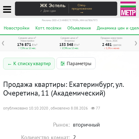
ЖК Эстель
Спец-
предложение
→
✓ Дом сдан
Реклама. ООО «СЗ ИНВЕСТСТРОЙ», ИНН 6678067973
Новостройки
Котт. посёлки
Объявления
Динамика цен и сдел
Средняя цена м²
Средняя цена м²
Продажи новостроек
Новостройки
Вторичка
Июль 2026
❮
❯
176 871
153 548
2 481
₽/м²
₽/м²
сделок
↑ 7,5% за 12 мес.
↑ 17,9% за 12 мес.
↓ 5,3% к июню
Параметры
← К списку квартир
Продажа квартиры: Екатеринбург, ул.
Очеретина, 11 (Академический)
опубликовано 10.10.2020 , обновлено 8.08.2026
77
Рынок:
вторичный
Количество комнат:
2