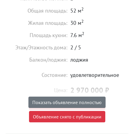
2
Общая площадь:
52 м
2
Жилая площадь:
30 м
2
Площадь кухни:
7.6 м
Этаж/Этажность дома:
2 / 5
Балкон/лоджия:
лоджия
Состояние:
удовлетворительное
2 970 000
₽
Цена:
Показать объявление полностью
Объявление снято с публикации
Объявление снято с публикации
Предлагается к продаже новая 2 комнатная
квартира в малоэтажном кирпичном доме.