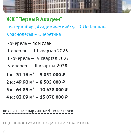
ЖК "Первый Академ"
Екатеринбург, Академический: ул. В. Де Геннина –
Краснолесья – Очеретина
I-очередь —
дом сдан
II-очередь — III квартал
2026
III-очередь — IV квартал
2027
IV-очередь — II квартал
2028
2
1 к.: 31.16 м
– 5 852 000 ₽
2
2 к.: 49.90 м
– 8 505 000 ₽
2
3 к.: 64.83 м
– 10 638 000 ₽
2
4 к.: 83.09 м
– 13 070 000 ₽
показать все варианты: 4 новостроек
ЕЩЁ НОВОСТРОЙКИ ПО ДАННЫМ АНАЛИТИКИ