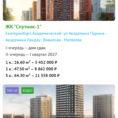
в продаже
96600 ₽/м²
Показать всю историю: 30 предложений →
ЖК "Спутник-1"
Екатеринбург, Академический: ул. Академика Парина -
Академика Ландау - Вавилова - Матвеева
I-очередь —
дом сдан
II-очередь — I квартал
2027
2
1 к.: 26.60 м
– 5 452 000 ₽
2
2 к.: 47.50 м
– 8 862 000 ₽
2
3 к.: 64.30 м
– 11 558 000 ₽
ТОП-20
ВИДЕО