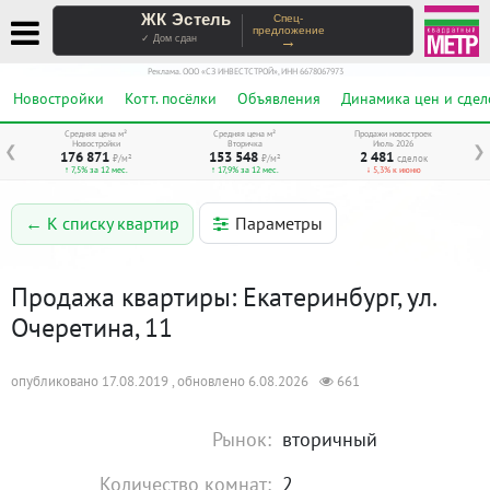
ЖК Эстель
Спец-
предложение
→
✓ Дом сдан
Реклама. ООО «СЗ ИНВЕСТСТРОЙ», ИНН 6678067973
Новостройки
Котт. посёлки
Объявления
Динамика цен и сдел
Средняя цена м²
Средняя цена м²
Продажи новостроек
Новостройки
Вторичка
Июль 2026
❮
❯
176 871
153 548
2 481
₽/м²
₽/м²
сделок
↑ 7,5% за 12 мес.
↑ 17,9% за 12 мес.
↓ 5,3% к июню
Параметры
← К списку квартир
Продажа квартиры: Екатеринбург, ул.
Очеретина, 11
опубликовано 17.08.2019 , обновлено 6.08.2026
661
Рынок:
вторичный
Количество комнат:
2