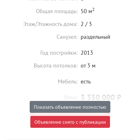
2
Общая площадь:
50 м
Этаж/Этажность дома:
2 / 3
Санузел:
раздельный
Год постройки:
2013
Высота потолков:
от 3 м
Мебель:
есть
3 350 000
₽
Цена:
Показать объявление полностью
Объявление снято с публикации
Объявление снято с публикации
Торг:
Невозможен
Ипотека:
Не подходит