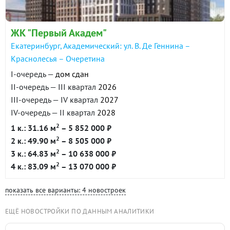
ЖК "Первый Академ"
Екатеринбург, Академический: ул. В. Де Геннина –
Краснолесья – Очеретина
I-очередь —
дом сдан
II-очередь — III квартал
2026
III-очередь — IV квартал
2027
IV-очередь — II квартал
2028
2
1 к.: 31.16 м
– 5 852 000 ₽
2
2 к.: 49.90 м
– 8 505 000 ₽
2
3 к.: 64.83 м
– 10 638 000 ₽
2
4 к.: 83.09 м
– 13 070 000 ₽
показать все варианты: 4 новостроек
ЕЩЁ НОВОСТРОЙКИ ПО ДАННЫМ АНАЛИТИКИ