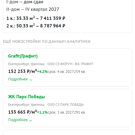
I-дом —
дом сдан
II-дом — IV квартал
2027
2
1 к.: 35.33 м
– 7 411 359 ₽
2
2 к.: 50.33 м
– 8 787 964 ₽
ЕЩЁ НОВОСТРОЙКИ ПО ДАННЫМ АНАЛИТИКИ
Grafit(Графит)
Екатеринбург, Уралмаш · ООО СЗ ФОРУМ - ЖК ГРАФИТ
152 253 ₽/м²
+4.2%
срок: 4 кв. 2027
259 кв.
Подробнее →
ЖК Парк Победы
Екатеринбург, Уралмаш · ООО СЗ ПАРК ПОБЕДЫ
155 665 ₽/м²
+1.1%
срок: 1 кв. 2027
291 кв.
Подробнее →