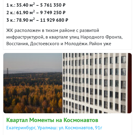
2
1 к.: 35.40 м
– 5 761 350 ₽
2
2 к.: 61.90 м
– 9 749 250 ₽
2
3 к.: 78.90 м
– 11 929 680 ₽
ЖК расположен в тихом районе с развитой
инфраструктурой, в квартале улиц Народного Фронта,
Восстания, Достоевского и Молодёжи. Район уже
сформирован и сочетает в себе все необходимые
объекты социальной и торговой инфраструктуры. До
центра города 25 минут на автомобиле. До станции
метро Проспект Космонавтов около 10 минут на
общественном транспорте.
Квартал Моменты на Космонавтов
Екатеринбург, Уралмаш: ул. Космонавтов, 91г