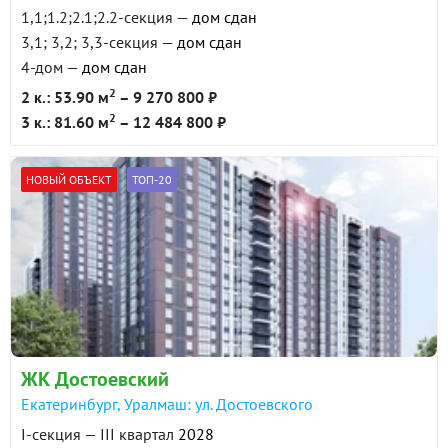
1,1;1.2;2.1;2.2-секция —
дом сдан
3,1; 3,2; 3,3-секция —
дом сдан
4-дом —
дом сдан
2
2 к.: 53.90 м
– 9 270 800 ₽
2
3 к.: 81.60 м
– 12 484 800 ₽
НОВЫЙ ОБЪЕКТ
ТОП-20
ЖК Достоевский
Екатеринбург, Уралмаш: ул. Достоевского
I-секция — III квартал
2028