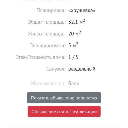
Планировка:
«хрущевка»
2
Общая площадь:
32.1 м
2
Жилая площадь:
20 м
2
Площадь кухни:
5 м
Этаж/Этажность дома:
1 / 5
Санузел:
раздельный
Материал стен:
блок
Состояние:
идеальное
Показать объявление полностью
4 290 000
₽
Объявление снято с публикации
Цена:
Объявление снято с публикации