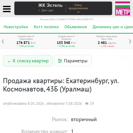
ЖК Эстель
Спец-
предложение
→
✓ Дом сдан
Реклама. ООО «СЗ ИНВЕСТСТРОЙ», ИНН 6678067973
Новостройки
Котт. посёлки
Объявления
Динамика цен и сдел
Средняя цена м²
Средняя цена м²
Продажи новостроек
Новостройки
Вторичка
Июль 2026
❮
❯
176 871
153 548
2 481
₽/м²
₽/м²
сделок
↑ 7,5% за 12 мес.
↑ 17,9% за 12 мес.
↓ 5,3% к июню
Параметры
← К списку квартир
Продажа квартиры: Екатеринбург, ул.
Космонавтов, 43Б (Уралмаш)
опубликовано 8.05.2026 , обновлено 3.08.2026
29
Рынок:
вторичный
Количество комнат:
1