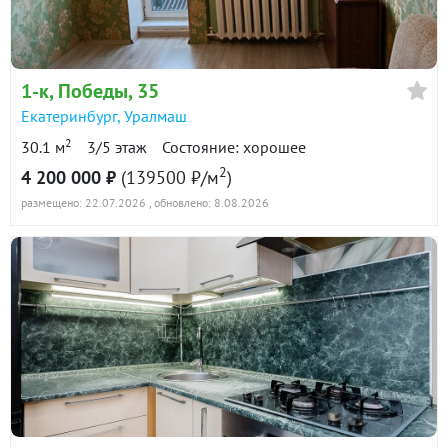
1-к
, Победы, 35
Екатеринбург
,
Уралмаш
2
30.1 м
3/5 этаж
Состояние: хорошее
2
4 200 000 ₽
(139500 ₽/м
)
размещено: 22.07.2026
, обновлено: 8.08.2026