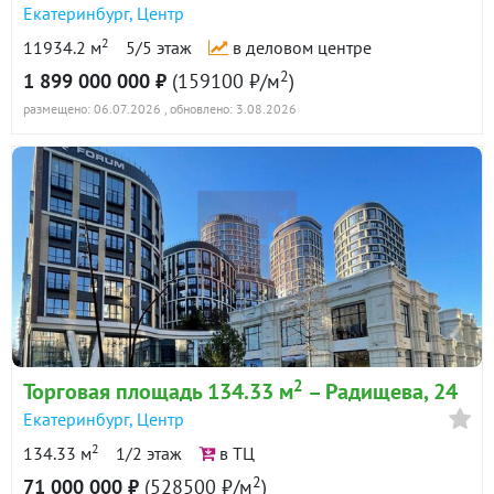
Екатеринбург
,
Центр
2
11934.2 м
5/5 этаж
в деловом центре
2
1 899 000 000 ₽
(159100 ₽/м
)
размещено: 06.07.2026
, обновлено: 3.08.2026
2
Торговая площадь 134.33 м
– Радищева, 24
Екатеринбург
,
Центр
2
134.33 м
1/2 этаж
в ТЦ
2
71 000 000 ₽
(528500 ₽/м
)