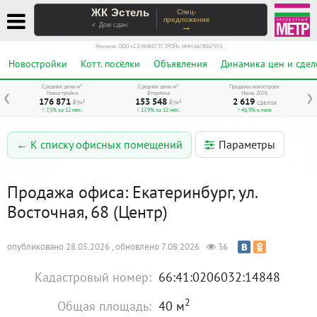
ЖК Эстель
Спец-
предложение
→
✓ Дом сдан
Реклама. ООО «СЗ ИНВЕСТСТРОЙ», ИНН 6678067973
Новостройки
Котт. посёлки
Объявления
Динамика цен и сдел
Средняя цена м²
Средняя цена м²
Продажи новостроек
Новостройки
Вторичка
Июнь 2026
❮
❯
176 871
153 548
2 619
₽/м²
₽/м²
сделок
↑ 7,5% за 12 мес.
↑ 17,9% за 12 мес.
↑ 46,9% к маю
Параметры
← К списку офисных помещений
Продажа офиса: Екатеринбург, ул.
Восточная, 68 (Центр)
опубликовано 28.05.2026 , обновлено 7.08.2026
36
Кадастровый номер:
66:41:0206032:14848
2
Общая площадь:
40 м