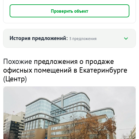
Проверить объект
История предложений:
3 предложения
Похожие
предложения о продаже
Екатеринбург, ул. Восточная, 68 (Центр) · 88.7 м²
офисных помещений в Екатеринбурге
3 августа 2023
(
Центр
)
90 дн.
4 900 000
в продаже
Екатеринбург, ул. Восточная, 68 (Центр) · 36 м²
28 октября 2022
90 дн.
3 200 000
в продаже