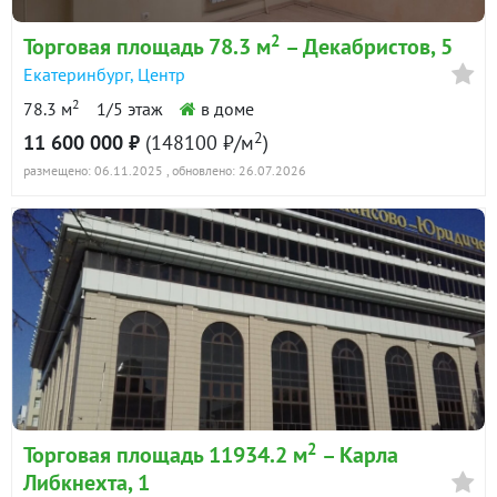
2
Торговая площадь 78.3 м
– Декабристов, 5
Екатеринбург
,
Центр
2
78.3 м
1/5 этаж
в доме
2
11 600 000 ₽
(148100 ₽/м
)
размещено: 06.11.2025
, обновлено: 26.07.2026
2
Торговая площадь 11934.2 м
– Карла
Либкнехта, 1