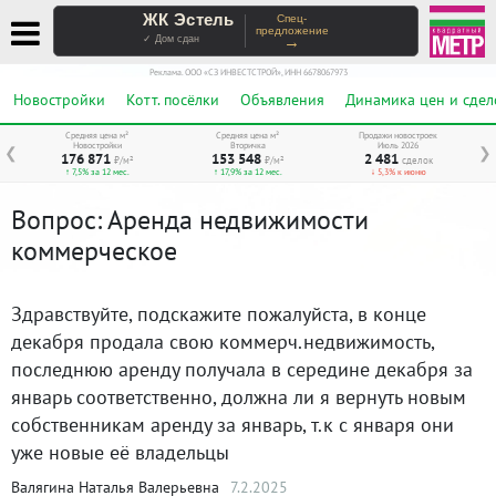
ЖК Эстель
Спец-
предложение
→
✓ Дом сдан
Реклама. ООО «СЗ ИНВЕСТСТРОЙ», ИНН 6678067973
Новостройки
Котт. посёлки
Объявления
Динамика цен и сдел
Средняя цена м²
Средняя цена м²
Продажи новостроек
Новостройки
Вторичка
Июль 2026
❮
❯
176 871
153 548
2 481
₽/м²
₽/м²
сделок
↑ 7,5% за 12 мес.
↑ 17,9% за 12 мес.
↓ 5,3% к июню
Вопрос: Аренда недвижимости
коммерческое
Здравствуйте, подскажите пожалуйста, в конце
декабря продала свою коммерч.недвижимость,
последнюю аренду получала в середине декабря за
январь соответственно, должна ли я вернуть новым
собственникам аренду за январь, т.к с января они
уже новые её владельцы
Валягина Наталья Валерьевна
7.2.2025