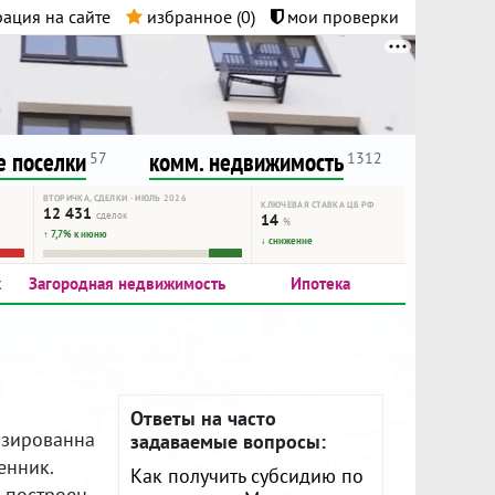
ация на сайте
избранное (
0
)
мои проверки
нта.
и!
 поселки
комм. недвижимость
57
1312
ВТОРИЧКА, СДЕЛКИ · ИЮЛЬ 2026
КЛЮЧЕВАЯ СТАВКА ЦБ РФ
12 431
сделок
14
%
↑ 7,7% к июню
↓ снижение
к
Загородная недвижимость
Ипотека
Ответы на часто
изированна
задаваемые вопросы:
енник.
Как получить субсидию по
 построен