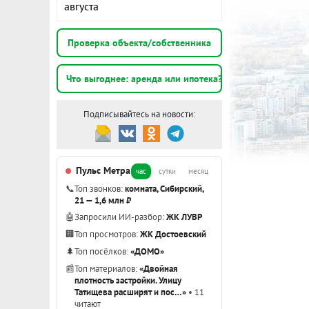
августа
Проверка объекта/собственника
Что выгоднее: аренда или ипотека?
Подписывайтесь на новости:
Пульс Метра
час
сутки
месяц
📞
Топ звонков:
комната, Сибирский,
21 — 1,6 млн ₽
🤖
Запросили ИИ-разбор:
ЖК ЛУВР
🏢
Топ просмотров:
ЖК Достоевский
🌲
Топ посёлков:
«ДОМО»
📰
Топ материалов:
«Двойная
плотность застройки. Улицу
Татищева расширят и пос…»
• 11
читают