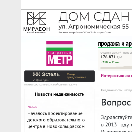
На Метре реклама - тольк
Помогайте независимому ре
продажа и а
СРЕДНЯЯ ЦЕНА М² · НОВОС
176 871
₽/м²
↑ 7,5% за 12 мес.
ЖК Эстель
Спец-
Интерактивная 
предложение
✓ Дом сдан
→
Реклама. ООО «СЗ ИНВЕСТСТРОЙ», ИНН 6678067973
Недвижимость Екатер
Новости недвижимости
Вопрос
7.8.2026
Началось проектирование
Здравствуйте
детского образовательного
в 2013 году,
центра в Новокольцовском
Выписался о