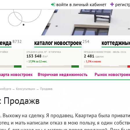
войти в личный кабинет
регистр
о нормальная. Никакого шок-конте
сурсу, как он помогает вам. Удач
ренда
каталог новостроек
коттеджные
8732
254
ТРОЙКИ
СРЕДНЯЯ ЦЕНА М² · ВТОРИЧКА
ПРОДАЖИ НОВОСТРОЕК · ИЮЛЬ 2026
153 548
2 481
₽/м²
сделок
↑ 17,9% за 12 мес.
↓ 5,3% к июню
карта новостроек
Вторичная недвижимость
Рынок новострое
инбурга
Консультации
Продажв
: Продажв
. Выхожу на сделку. Я продавец. Квартира была приват
 отец и мать написали отказ в мою пользу, я один собств
тец 6 лет назад мы с матерью перед продажей. Дом был