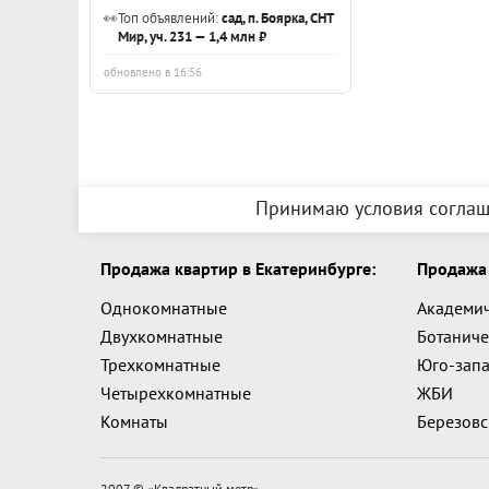
👀
Топ объявлений:
сад, п. Боярка, СНТ
Мир, уч. 231 — 1,4 млн ₽
обновлено в 16:56
Принимаю условия соглаш
Продажа квартир в Екатеринбурге:
Продажа 
Однокомнатные
Академи
Двухкомнатные
Ботаниче
Трехкомнатные
Юго-зап
Четырехкомнатные
ЖБИ
Комнаты
Березов
2007 © «
Квадратный метр
»